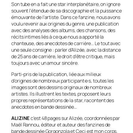
Son tube en a fait une star interplanétaire, on ignore
souvent l’étendue de sa discographie et la puissance
émouvante de l’artiste. Dans ce fanzine, nous avons
voulu revenir aux origines du genre, une publication
avec des analyses des albums, des chansons, des
récits intimes liés à ce que nous a apporté la
chanteuse, des anecdotes de carrière… Le tout avec
une seule consigne : parler d’Alizée, avec la distance
de 25 ans de carrière, le droit d’être critique, mais
toujours avec un amour sincère.
Parti-pris de la publication, liée aux milieux
d’origines de nombreux participant·e·s, toutes les
images sont des dessins originaux de nombreux
artistes. Ils illustrent les textes, proposent leurs
propres représentations de la star, racontent des
anecdotes en bande dessinée…
ALIZINE
c’est 48 pages sur Alizée, coordonnées par
Maël Rannou, éditeur et auteur des fanzines de
bande dessinée
Gorgonzola
et
Ceci est mon corps
.