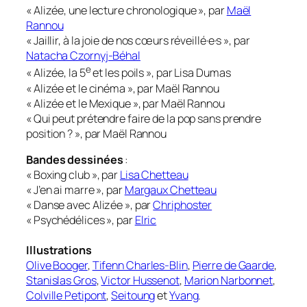
« Alizée, une lecture chronologique », par
Maël
Rannou
« Jaillir, à la joie de nos cœurs réveillé·e·s », par
Natacha Czornyj-Béhal
e
« Alizée, la 5
et les poils », par Lisa Dumas
« Alizée et le cinéma », par Maël Rannou
« Alizée et le Mexique », par Maël Rannou
« Qui peut prétendre faire de la pop sans prendre
position ? », par Maël Rannou
Bandes dessinées
:
« Boxing club », par
Lisa Chetteau
« J’en ai marre », par
Margaux Chetteau
« Danse avec Alizée », par
Chriphoster
« Psychédélices », par
Elric
Illustrations
Olive Booger
,
Tifenn Charles-Blin
,
Pierre de Gaarde
,
Stanislas Gros
,
Victor Hussenot
,
Marion Narbonnet
,
Colville Petipont
,
Seitoung
et
Yvang
.