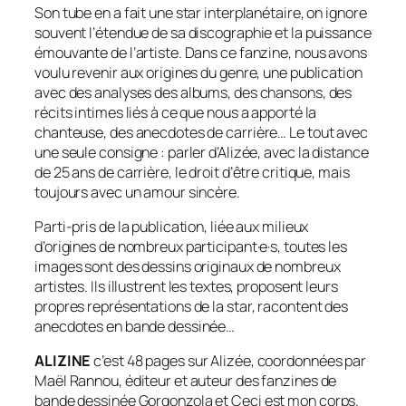
Son tube en a fait une star interplanétaire, on ignore
souvent l’étendue de sa discographie et la puissance
émouvante de l’artiste. Dans ce fanzine, nous avons
voulu revenir aux origines du genre, une publication
avec des analyses des albums, des chansons, des
récits intimes liés à ce que nous a apporté la
chanteuse, des anecdotes de carrière… Le tout avec
une seule consigne : parler d’Alizée, avec la distance
de 25 ans de carrière, le droit d’être critique, mais
toujours avec un amour sincère.
Parti-pris de la publication, liée aux milieux
d’origines de nombreux participant·e·s, toutes les
images sont des dessins originaux de nombreux
artistes. Ils illustrent les textes, proposent leurs
propres représentations de la star, racontent des
anecdotes en bande dessinée…
ALIZINE
c’est 48 pages sur Alizée, coordonnées par
Maël Rannou, éditeur et auteur des fanzines de
bande dessinée
Gorgonzola
et
Ceci est mon corps
.