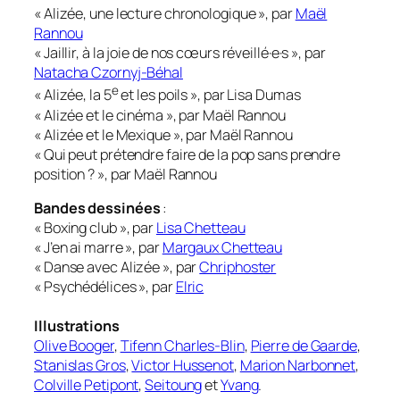
« Alizée, une lecture chronologique », par
Maël
Rannou
« Jaillir, à la joie de nos cœurs réveillé·e·s », par
Natacha Czornyj-Béhal
e
« Alizée, la 5
et les poils », par Lisa Dumas
« Alizée et le cinéma », par Maël Rannou
« Alizée et le Mexique », par Maël Rannou
« Qui peut prétendre faire de la pop sans prendre
position ? », par Maël Rannou
Bandes dessinées
:
« Boxing club », par
Lisa Chetteau
« J’en ai marre », par
Margaux Chetteau
« Danse avec Alizée », par
Chriphoster
« Psychédélices », par
Elric
Illustrations
Olive Booger
,
Tifenn Charles-Blin
,
Pierre de Gaarde
,
Stanislas Gros
,
Victor Hussenot
,
Marion Narbonnet
,
Colville Petipont
,
Seitoung
et
Yvang
.