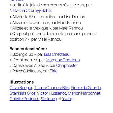
« Jaillir, à la joie de nos cœurs réveillé·e·s », par
Natacha Czornyj-Béhal
e
« Alizée, la 5
et les poils », par Lisa Dumas
« Alizée et le cinéma », par Maël Rannou
« Alizée et le Mexique », par Maël Rannou
« Qui peut prétendre faire de la pop sans prendre
position ? », par Maël Rannou
Bandes dessinées
:
« Boxing club », par
Lisa Chetteau
« J’en ai marre », par
Margaux Chetteau
« Danse avec Alizée », par
Chriphoster
« Psychédélices », par
Elric
Illustrations
Olive Booger
,
Tifenn Charles-Blin
,
Pierre de Gaarde
,
Stanislas Gros
,
Victor Hussenot
,
Marion Narbonnet
,
Colville Petipont
,
Seitoung
et
Yvang
.