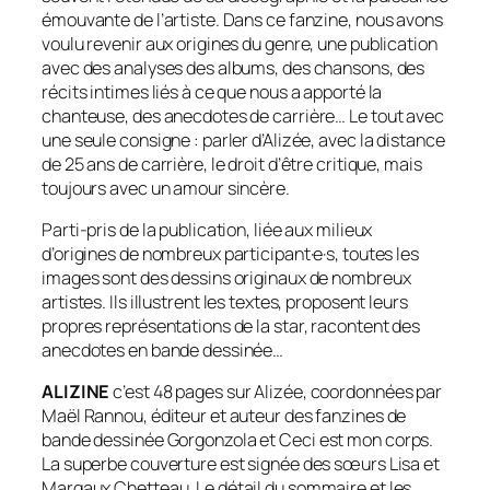
émouvante de l’artiste. Dans ce fanzine, nous avons
voulu revenir aux origines du genre, une publication
avec des analyses des albums, des chansons, des
récits intimes liés à ce que nous a apporté la
chanteuse, des anecdotes de carrière… Le tout avec
une seule consigne : parler d’Alizée, avec la distance
de 25 ans de carrière, le droit d’être critique, mais
toujours avec un amour sincère.
Parti-pris de la publication, liée aux milieux
d’origines de nombreux participant·e·s, toutes les
images sont des dessins originaux de nombreux
artistes. Ils illustrent les textes, proposent leurs
propres représentations de la star, racontent des
anecdotes en bande dessinée…
ALIZINE
c’est 48 pages sur Alizée, coordonnées par
Maël Rannou, éditeur et auteur des fanzines de
bande dessinée
Gorgonzola
et
Ceci est mon corps
.
La superbe couverture est signée des sœurs Lisa et
Margaux Chetteau. Le détail du sommaire et les