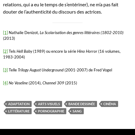
relations, qui a eu le temps de s’entériner), ne m’a pas fait
douter de l’authenticité du discours des actrices.
[1]
Nathalie Denizot,
La Scolarisation des genres littéraires (1802-2010)
(2013)
[2]
Tels
Hell Baby
(1989) ou encore la série
Hino Horror
(16 volumes,
1983-2004)
[3]
Telle
Trilogy August Underground
(2001-2007) de Fred Vogel
[4]
No Vaseline
(2014),
Channel 309
(2015)
ADAPTATION
ARTS VISUELS
BANDE DESSINÉE
CINÉMA
LITTÉRATURE
PORNOGRAPHIE
SANG