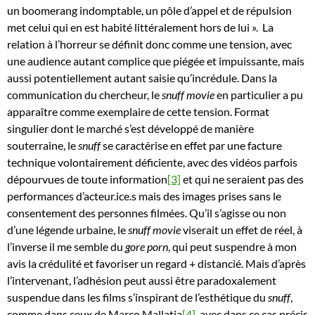
un boomerang indomptable, un pôle d’appel et de répulsion
met celui qui en est habité littéralement hors de lui ». La
relation à l’horreur se définit donc comme une tension, avec
une audience autant complice que piégée et impuissante, mais
aussi potentiellement autant saisie qu’incrédule. Dans la
communication du chercheur, le
snuff movie
en particulier a pu
apparaître comme exemplaire de cette tension. Format
singulier dont le marché s’est développé de manière
souterraine, le
snuff
se caractérise en effet par une facture
technique volontairement déficiente, avec des vidéos parfois
dépourvues de toute information
[3]
et qui ne seraient pas des
performances d’acteur.ice.s mais des images prises sans le
consentement des personnes filmées. Qu’il s’agisse ou non
d’une légende urbaine, le
snuff movie
viserait un effet de réel, à
l’inverse il me semble du
gore porn
, qui peut suspendre à mon
avis la crédulité et favoriser un regard + distancié. Mais d’après
l’intervenant, l’adhésion peut aussi être paradoxalement
suspendue dans les films s’inspirant de l’esthétique du
snuff
,
comme dans ceux de Marco Mallatia
[4]
, avec dans ce cas précis