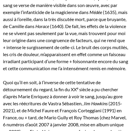
sang se verse de manière visible dans son œuvre, avec par
exemple l’infanticide de la magicienne dans
Médée
(1635), mais
aussi à l’oreille, dans la très discutée mort, parce que bruyante,
de Camille dans
Horace
(1640). De fait, les effets de la violence
ne se vivent pas seulement par la vue, mais trouvent pour moi
leur origine dans une congruence de facteurs, qui ne rend que
+ intense le surgissement de celle-ci. Le bruit des corps mutilés,
les cris de douleur, m’apparaissent en effet comme un faisceau
irradiant participant d’une forme + foisonnante encore du sang
et cette communication me l’a intensément remis en mémoire.
Quoi qu’il en soit, à l’inverse de cette tentative de
e
détournement du regard, la fin du XX
siècle a pu chercher
d’après Marie Enriquez à donner à voir le sang, jusqu’au gore
avec les réécritures de Vastra Sébastien,
Jim Hawkins
(2015-
2021), et de Michel Faure et François Corteggiani (1991) en
France, ou + tard, de Mario Gully et Roy Thomas (chez Marvel,
6 numéros d’août 2007 à janvier 2008, mise en album unique