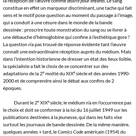
la réception de l’œuvre comme
œuvre pour enfants
. Le sang
constitue en effet un marqueur discriminant, une tache qui fait
sens et le motif pose question au moment du passage à l’image,
qui a conduit à une césure dans le monde de la bande
dessinée : proscrire toute monstration du sang ou se livrer à
une débauche d’hémoglobine qui confine à l’esthétique gore ?
La question n’a pas trouvé de réponse évidente tant l’œuvre
connaît une extraordinaire réception auprès du médium. Mais
dans l’intention historienne de dresser un état des lieux lisible,
la spécialiste a fait le choix de se concentrer sur des
e
e
adaptations de la 2
moitié du XIX
siècle et des années 1990-
2000 et de comprendre ainsi le débat aux confins de 2
époques.
e
e
Durant le 2
XIX
siècle, le médium n’a en l’occurrence pas
le choix et doit se conformer à la loi du 16 juillet 1949 sur les
publications destinées à la jeunesse, qui dans les faits vise
surtout les journaux de bande dessinée. De la même manière,
quelques années + tard, le
Comics Code
américain (1954) du