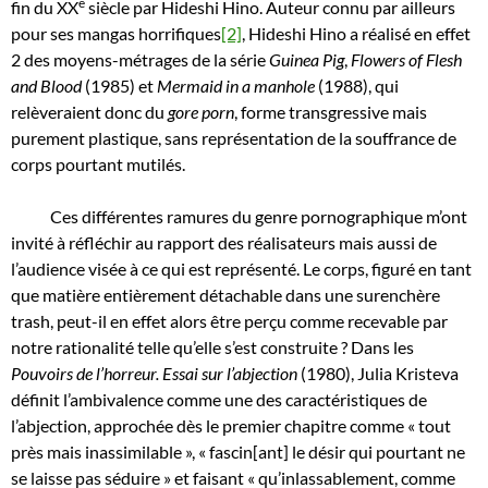
e
fin du XX
siècle par Hideshi Hino. Auteur connu par ailleurs
pour ses mangas horrifiques
[2]
, Hideshi Hino a réalisé en effet
2 des moyens-métrages de la série
Guinea Pig
,
Flowers of Flesh
and Blood
(1985) et
Mermaid in a manhole
(1988), qui
relèveraient donc du
gore porn
, forme transgressive mais
purement plastique, sans représentation de la souffrance de
corps pourtant mutilés.
Ces différentes ramures du genre pornographique m’ont
invité à réfléchir au rapport des réalisateurs mais aussi de
l’audience visée à ce qui est représenté. Le corps, figuré en tant
que matière entièrement détachable dans une surenchère
trash, peut-il en effet alors être perçu comme recevable par
notre rationalité telle qu’elle s’est construite ? Dans les
Pouvoirs de l’horreur. Essai sur l’abjection
(1980), Julia Kristeva
définit l’ambivalence comme une des caractéristiques de
l’abjection, approchée dès le premier chapitre comme « tout
près mais inassimilable », « fascin[ant] le désir qui pourtant ne
se laisse pas séduire » et faisant « qu’inlassablement, comme