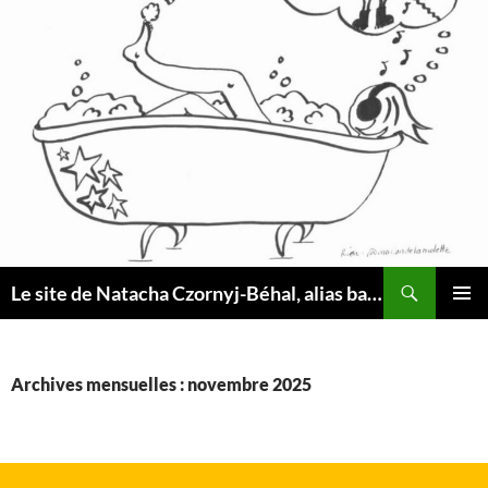
Aller
au
contenu
Recherche
Le site de Natacha Czornyj-Béhal, alias baindemousse
MENU
PRINCI
Archives mensuelles : novembre 2025