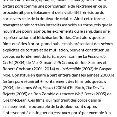
torture porn
comme une pornographie de l’extrême en ce qu’il
procèderait par déplacement de la visibilité frénétique du
corps vers celle de la douleur de celui-ci. Ainsi cette forme
transgresserait certains interdits associés au corps, tels que la
nourriture pourrissante, les excréments ou le sang, dans une
représentation qui fétichise les fluides. C’est alors que des
films et séries à priori grand public mais présentant des scènes
explicites de torture et de mutilation, peuvent constituer un
corpus au fondement du
torture porn
, comme
La Passion du
Christ
(2004) de Mel Gibson,
24h Chrono
de Joel Surnow et
Robert Cochran (2001-2014) ou
Irréversible
(2002)de Gaspar
Noé. Constitué en genre à part entière dans les années 2000, le
torture porn
réunirait + frontalement des films tels que
Saw
(2004) de James Wan,
Hostel
(2006) d’Eli Roth,
The Devil’s
Rejects
(2005) de Rob Zombie ou encore
Wolf Creek
(2005) de
Greg McLean. Ces films, qui montrent des corps dans le
saisissement insoutenable de la douleur, sont d’après
l’intervenant à distinguer du
gore porn
, porté par exemple à la