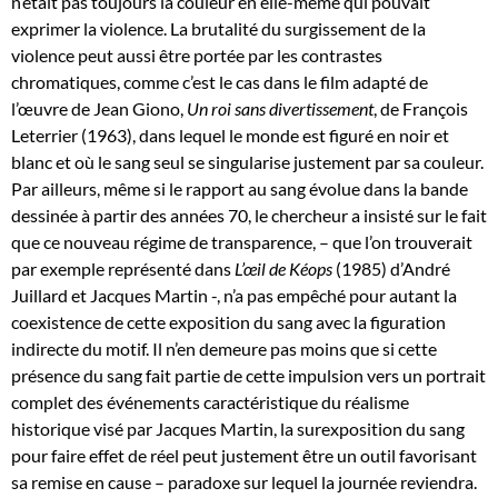
n’était pas toujours la couleur en elle-même qui pouvait
exprimer la violence. La brutalité du surgissement de la
violence peut aussi être portée par les contrastes
chromatiques, comme c’est le cas dans le film adapté de
l’œuvre de Jean Giono,
Un roi sans divertissement
, de François
Leterrier (1963), dans lequel le monde est figuré en noir et
blanc et où le sang seul se singularise justement par sa couleur.
Par ailleurs, même si le rapport au sang évolue dans la bande
dessinée à partir des années 70, le chercheur a insisté sur le fait
que ce nouveau régime de transparence, – que l’on trouverait
par exemple représenté dans
L’œil de Kéops
(1985) d’André
Juillard et Jacques Martin -, n’a pas empêché pour autant la
coexistence de cette exposition du sang avec la figuration
indirecte du motif. Il n’en demeure pas moins que si cette
présence du sang fait partie de cette impulsion vers un portrait
complet des événements caractéristique du réalisme
historique visé par Jacques Martin, la surexposition du sang
pour faire effet de réel peut justement être un outil favorisant
sa remise en cause – paradoxe sur lequel la journée reviendra.