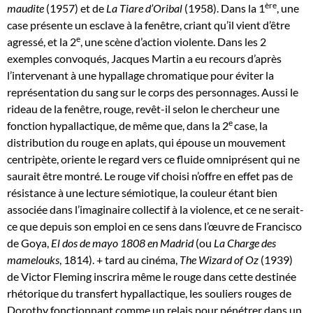
ère
maudite
(1957) et de
La Tiare d’Oribal
(1958). Dans la 1
, une
case présente un esclave à la fenêtre, criant qu’il vient d’être
e
agressé, et la 2
, une scène d’action violente. Dans les 2
exemples convoqués, Jacques Martin a eu recours d’après
l’intervenant à une hypallage chromatique pour éviter la
représentation du sang sur le corps des personnages. Aussi le
rideau de la fenêtre, rouge, revêt-il selon le chercheur une
e
fonction hypallactique, de même que, dans la 2
case, la
distribution du rouge en aplats, qui épouse un mouvement
centripète, oriente le regard vers ce fluide omniprésent qui ne
saurait être montré. Le rouge vif choisi n’offre en effet pas de
résistance à une lecture sémiotique, la couleur étant bien
associée dans l’imaginaire collectif à la violence, et ce ne serait-
ce que depuis son emploi en ce sens dans l’œuvre de Francisco
de Goya,
El dos de mayo 1808 en Madrid
(ou
La Charge des
mamelouks
, 1814). + tard au cinéma,
The Wizard of Oz
(1939)
de Victor Fleming inscrira même le rouge dans cette destinée
rhétorique du transfert hypallactique, les souliers rouges de
Dorothy fonctionnant comme un relais pour pénétrer dans un