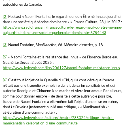
autochtones du Canada.
[2]
Podcast « Naomi Fontaine, le regard neuf ou « Être né Innu aujourd’hui
dans une société québécoise dominante » », France Culture, 28 juin 2017 :
https://www.radiofrance.fr/franceculture/le-regard-neuf-ou-etre-ne-innu-
aujourd-hui-dans-une-societe-quebecoise-dominante-6754443
[3]
Naomi Fontaine,
Manikanetish
, éd. Mémoire d’encrier, p. 18
[5]
« Naomi Fontaine et la résistance des Innus », de Florence Bordeleau-
Gagné,
Le Devoir
, 2 août 2025 :
https://www.ledevoir.com/lire/906127/naomi-fontaine-resistance-innus
[6]
C’est tout l’objet de la Querelle du Cid, qui a considéré que l’œuvre
n’était pas une tragédie exemplaire du fait de sa fin conciliatrice et qui
autorise Rodrigue et Chimène à se marier et vivre leur amour. Par ailleurs,
comme pour donner encore + de densité à cette autre voie possible,
l’œuvre de Naomi Fontaine a elle-même fait l’objet d’une mise en scène,
dont
Le Devoir
a justement publié une critique, « « Manikanetish » :
célébration d’une communauté » :
https://www.ledevoir.com/culture/theatre/785324/critique-theatre-
manikanetish-celebration-d-une-communaute