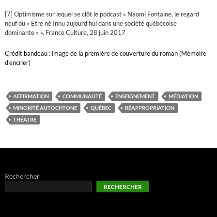
[7] Optimisme sur lequel se clôt le podcast « Naomi Fontaine, le regard
neuf ou « Être né Innu aujourd’hui dans une société québécoise
dominante » », France Culture, 28 juin 2017
Crédit bandeau : image de la première de couverture du roman (Mémoire
d’encrier)
AFFIRMATION
COMMUNAUTÉ
ENSEIGNEMENT
MÉDIATION
MINORITÉ AUTOCHTONE
QUÉBEC
RÉAPPROPRIATION
THÉÂTRE
Rechercher
RECHERCHER