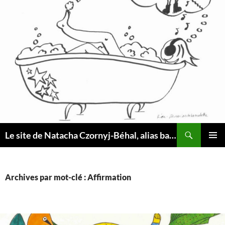
Aller
au
contenu
Recherche
Le site de Natacha Czornyj-Béhal, alias baindemousse
MENU
PRINCI
Archives par mot-clé : Affirmation