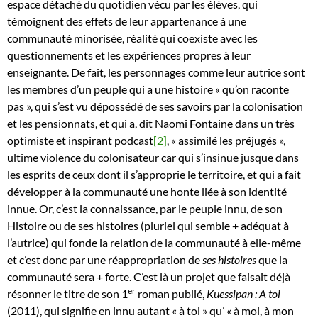
espace détaché du quotidien vécu par les élèves, qui
témoignent des effets de leur appartenance à une
communauté minorisée, réalité qui coexiste avec les
questionnements et les expériences propres à leur
enseignante. De fait, les personnages comme leur autrice sont
les membres d’un peuple qui a une histoire « qu’on raconte
pas », qui s’est vu dépossédé de ses savoirs par la colonisation
et les pensionnats, et qui a, dit Naomi Fontaine dans un très
optimiste et inspirant podcast
[2]
, « assimilé les préjugés »,
ultime violence du colonisateur car qui s’insinue jusque dans
les esprits de ceux dont il s’approprie le territoire, et qui a fait
développer à la communauté une honte liée à son identité
innue. Or, c’est la connaissance, par le peuple innu, de son
Histoire ou de ses histoires (pluriel qui semble + adéquat à
l’autrice) qui fonde la relation de la communauté à elle-même
et c’est donc par une réappropriation de
ses histoires
que la
communauté sera + forte. C’est là un projet que faisait déjà
er
résonner le titre de son 1
roman publié,
Kuessipan
: A toi
(2011), qui signifie en innu autant « à toi » qu’ « à moi, à mon