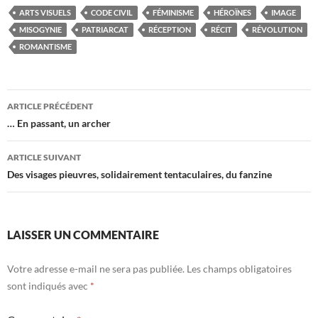
ARTS VISUELS
CODE CIVIL
FÉMINISME
HÉROÏNES
IMAGE
MISOGYNIE
PATRIARCAT
RÉCEPTION
RÉCIT
RÉVOLUTION
ROMANTISME
Navigation
ARTICLE PRÉCÉDENT
des
… En passant, un archer
articles
ARTICLE SUIVANT
Des visages pieuvres, solidairement tentaculaires, du fanzine
LAISSER UN COMMENTAIRE
Votre adresse e-mail ne sera pas publiée.
Les champs obligatoires
sont indiqués avec
*