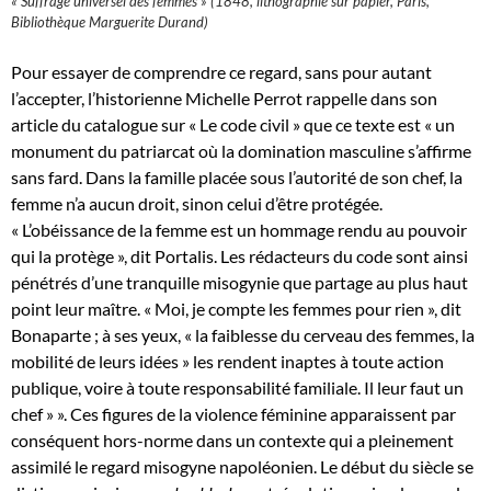
« Suffrage universel des femmes » (1848, lithographie sur papier, Paris,
Bibliothèque Marguerite Durand)
Pour essayer de comprendre ce regard, sans pour autant
l’accepter, l’historienne Michelle Perrot rappelle dans son
article du catalogue sur « Le code civil » que ce texte est « un
monument du patriarcat où la domination masculine s’affirme
sans fard. Dans la famille placée sous l’autorité de son chef, la
femme n’a aucun droit, sinon celui d’être protégée.
« L’obéissance de la femme est un hommage rendu au pouvoir
qui la protège », dit Portalis. Les rédacteurs du code sont ainsi
pénétrés d’une tranquille misogynie que partage au plus haut
point leur maître. « Moi, je compte les femmes pour rien », dit
Bonaparte ; à ses yeux, « la faiblesse du cerveau des femmes, la
mobilité de leurs idées » les rendent inaptes à toute action
publique, voire à toute responsabilité familiale. Il leur faut un
chef » ». Ces figures de la violence féminine apparaissent par
conséquent hors-norme dans un contexte qui a pleinement
assimilé le regard misogyne napoléonien. Le début du siècle se