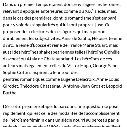
Dans un premier temps étaient donc envisagées les héroïnes,
e
relevant d’époques antérieures comme du XIX
siècle, mais,
dans le cas des premières, dont le romantisme s’est emparé
pour y voir des singularités qui lui sont propres, jusqu’à
proposer des relectures de ces figures qui marqueront
durablement les subjectivités. Ainsi de Sapho, Héloïse, Jeanne
d’Arc, la reine d’Ecosse et reine de France Marie Stuart, mais
aussi des héroïnes shakespeariennes telles l’héroïne Ophélie
d’
Hamlet
ou Atala de Chateaubriand. Les héroïnes de ces
auteurs mais également celles de Victor Hugo, George Sand,
Sophie Cottin, inspirent à leur tour des
peintres romantiques comme Eugène Delacroix, Anne-Louis
Girodet, Théodore Chassériau, Antoine-Jean Gros et Léopold
Burthe.
Dès cette première étape du parcours, une question se pose
rapidement, qui est celle des modalités de l’accomplissement
de l’héroïsme féminin dans un siècle nourri au berceau par le
code civil napoléonien (1804), socle d’un patriarcat humiliant