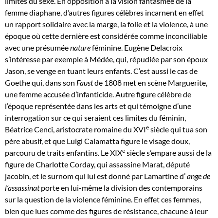
limites du sexe. En opposition à la vision fantasmée de la
femme diaphane, d’autres figures célèbres incarnent en effet
un rapport solidaire avec la marge, la folie et la violence, à une
époque où cette dernière est considérée comme inconciliable
avec une présumée
nature
féminine. Eugène Delacroix
s’intéresse par exemple à Médée, qui, répudiée par son époux
Jason, se venge en tuant leurs enfants. C’est aussi le cas de
Goethe qui, dans son
Faust
de 1808 met en scène Marguerite,
une femme accusée d’infanticide. Autre figure célèbre de
l’époque représentée dans les arts et qui témoigne d’une
interrogation sur ce qui seraient ces limites du féminin,
e
Béatrice Cenci, aristocrate romaine du XVI
siècle qui tua son
père abusif, et que Luigi Calamatta figure le visage doux,
e
parcouru de traits enfantins. Le XIX
siècle s’empare aussi de la
figure de Charlotte Corday, qui assassine Marat, député
jacobin, et le surnom qui lui est donné par Lamartine d’
ange de
l’assassinat
porte en lui-même la division des contemporains
sur la question de la violence féminine. En effet ces femmes,
bien que lues comme des figures de résistance, chacune à leur