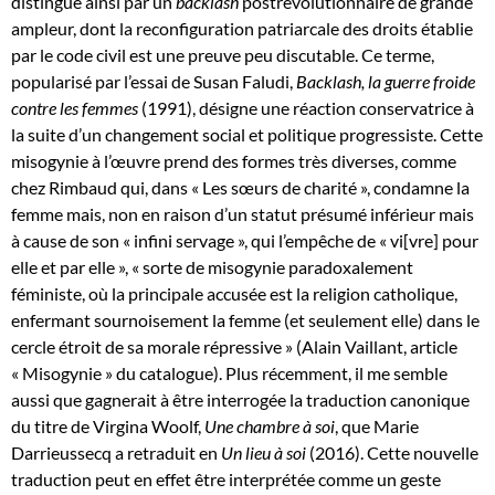
distingue ainsi par un
backlash
postrévolutionnaire de grande
ampleur, dont la reconfiguration patriarcale des droits établie
par le code civil est une preuve peu discutable. Ce terme,
popularisé par l’essai de Susan Faludi,
Backlash, la guerre froide
contre les femmes
(1991), désigne une réaction conservatrice à
la suite d’un changement social et politique progressiste. Cette
misogynie à l’œuvre prend des formes très diverses, comme
chez Rimbaud qui, dans « Les sœurs de charité », condamne la
femme mais, non en raison d’un statut présumé inférieur mais
à cause de son « infini servage », qui l’empêche de « vi[vre] pour
elle et par elle », « sorte de misogynie paradoxalement
féministe, où la principale accusée est la religion catholique,
enfermant sournoisement la femme (et seulement elle) dans le
cercle étroit de sa morale répressive » (Alain Vaillant, article
« Misogynie » du catalogue). Plus récemment, il me semble
aussi que gagnerait à être interrogée la traduction canonique
du titre de Virgina Woolf,
Une chambre à soi
, que Marie
Darrieussecq a retraduit en
Un lieu à soi
(2016). Cette nouvelle
traduction peut en effet être interprétée comme un geste