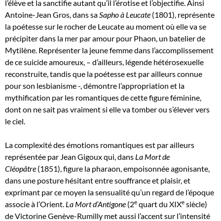
l’élève et la sanctifie autant qu’il l’érotise et l’objectifie. Ainsi
Antoine-Jean Gros, dans sa
Sapho à Leucate
(1801), représente
la poétesse sur le rocher de Leucate au moment où elle va se
précipiter dans la mer par amour pour Phaon, un batelier de
Mytilène. Représenter la jeune femme dans l’accomplissement
de ce suicide amoureux, – d’ailleurs, légende hétérosexuelle
reconstruite, tandis que la poétesse est par ailleurs connue
pour son lesbianisme -, démontre l’appropriation et la
mythification par les romantiques de cette figure féminine,
dont on ne sait pas vraiment si elle va tomber ou s’élever vers
le ciel.
La complexité des émotions romantiques est par ailleurs
représentée par Jean Gigoux qui, dans
La Mort de
Cléopâtre
(1851), figure la pharaon, empoisonnée agonisante,
dans une posture hésitant entre souffrance et plaisir, et
exprimant par ce moyen la sensualité qu’un regard de l’époque
e
e
associe à l’Orient.
La Mort d’Antigone
(2
quart du XIX
siècle)
de Victorine Genève-Rumilly met aussi l’accent sur l’intensité