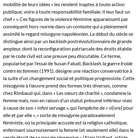
mobilité de leurs idées » les rendent inaptes à toute action
publique, voire à toute responsabilité familiale. Il leur faut un
chef » ». Ces figures de la violence féminine apparaissent par
conséquent hors-norme dans un contexte qui a pleinement
assimilé le regard misogyne napoléonien. Le début du siècle se
distingue ainsi par un
backlash
postrévolutionnaire de grande
ampleur, dont la reconfiguration patriarcale des droits établie
par le code civil est une preuve peu discutable. Ce terme,
popularisé par l’essai de Susan Faludi,
Backlash, la guerre froide
contre les femmes
(1991), désigne une réaction conservatrice à
la suite d’un changement social et politique progressiste. Cette
misogynie à l’œuvre prend des formes très diverses, comme
chez Rimbaud qui, dans « Les sœurs de charité », condamne la
femme mais, non en raison d’un statut présumé inférieur mais
à cause de son « infini servage », qui l’empêche de « vi[vre] pour
elle et par elle », « sorte de misogynie paradoxalement
féministe, où la principale accusée est la religion catholique,
enfermant sournoisement la femme (et seulement elle) dans le
cercle étroit de sa morale répressive » (Alain Vaillant, article