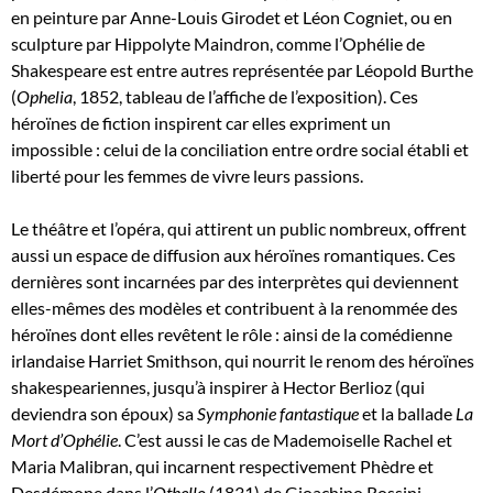
en peinture par Anne-Louis Girodet et Léon Cogniet, ou en
sculpture par Hippolyte Maindron, comme l’Ophélie de
Shakespeare est entre autres représentée par Léopold Burthe
(
Ophelia
, 1852, tableau de l’affiche de l’exposition). Ces
héroïnes de fiction inspirent car elles expriment un
impossible : celui de la conciliation entre ordre social établi et
liberté pour les femmes de vivre leurs passions.
Le théâtre et l’opéra, qui attirent un public nombreux, offrent
aussi un espace de diffusion aux héroïnes romantiques. Ces
dernières sont incarnées par des interprètes qui deviennent
elles-mêmes des modèles et contribuent à la renommée des
héroïnes dont elles revêtent le rôle : ainsi de la comédienne
irlandaise Harriet Smithson, qui nourrit le renom des héroïnes
shakespeariennes, jusqu’à inspirer à Hector Berlioz (qui
deviendra son époux) sa
Symphonie fantastique
et la ballade
La
Mort d’Ophélie
. C’est aussi le cas de Mademoiselle Rachel et
Maria Malibran, qui incarnent respectivement Phèdre et
Desdémone dans l’
Othello
(1831) de Gioachino Rossini.