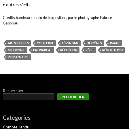
d’autres récits.
Crédits bandeau : photo de l’exposition, par le photographe Fabrice
Gaboriau
ARTS VISUELS
CODE CIVIL
FÉMINISME
HÉROÏNES
IMAGE
MISOGYNIE
PATRIARCAT
RÉCEPTION
RÉCIT
RÉVOLUTION
ROMANTISME
Rechercher
RECHERCHER
Catégories
Compte-rendu