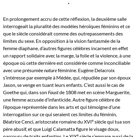
*
En prolongement accru de cette réflexion, la deuxième salle
interrogeait la pluralité des modèles héroïques féminins et ce
que le siècle considérait comme des outrepassements des
limites du sexe. En opposition à la vision fantasmée de la
femme diaphane, d’autres figures célèbres incarnent en effet
un rapport solidaire avec la marge, la folie et la violence, à une
époque où cette dernière est considérée comme inconciliable
avec une présumée
nature
féminine. Eugène Delacroix
s’intéresse par exemple à Médée, qui, répudiée par son époux
Jason, se venge en tuant leurs enfants. C’est aussi le cas de
Goethe qui, dans son
Faust
de 1808 met en scène Marguerite,
une femme accusée d’infanticide. Autre figure célèbre de
l’époque représentée dans les arts et qui témoigne d’une
interrogation sur ce qui seraient ces limites du féminin,
e
Béatrice Cenci, aristocrate romaine du XVI
siècle qui tua son
père abusif, et que Luigi Calamatta figure le visage doux,
e
parcouru de traits enfantins. Le XIX
siècle s’empare aussi de la