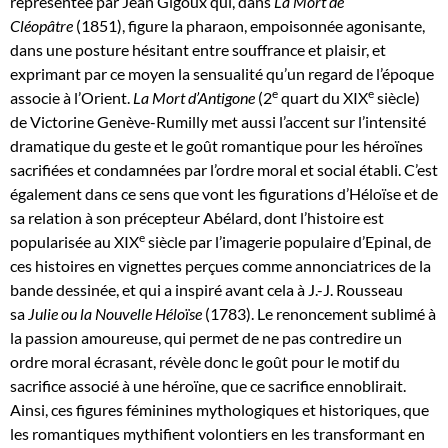
représentée par Jean Gigoux qui, dans
La Mort de
Cléopâtre
(1851), figure la pharaon, empoisonnée agonisante,
dans une posture hésitant entre souffrance et plaisir, et
exprimant par ce moyen la sensualité qu’un regard de l’époque
e
e
associe à l’Orient.
La Mort d’Antigone
(2
quart du XIX
siècle)
de Victorine Genève-Rumilly met aussi l’accent sur l’intensité
dramatique du geste et le goût romantique pour les héroïnes
sacrifiées et condamnées par l’ordre moral et social établi. C’est
également dans ce sens que vont les figurations d’Héloïse et de
sa relation à son précepteur Abélard, dont l’histoire est
e
popularisée au XIX
siècle par l’imagerie populaire d’Epinal, de
ces histoires en vignettes perçues comme annonciatrices de la
bande dessinée, et qui a inspiré avant cela à J.-J. Rousseau
sa
Julie ou la Nouvelle Héloïse
(1783). Le renoncement sublimé à
la passion amoureuse, qui permet de ne pas contredire un
ordre moral écrasant, révèle donc le goût pour le motif du
sacrifice associé à une héroïne, que ce sacrifice ennoblirait.
Ainsi, ces figures féminines mythologiques et historiques, que
les romantiques mythifient volontiers en les transformant en