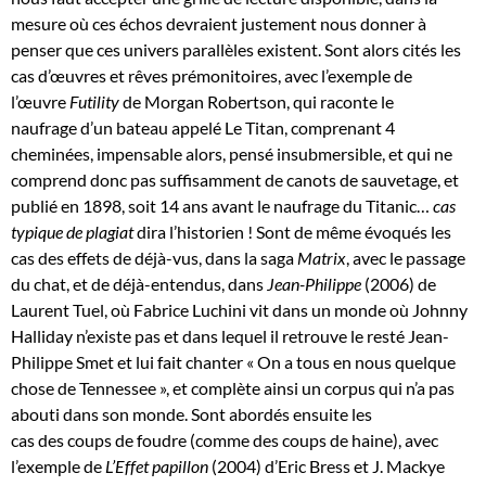
mesure où ces échos devraient justement nous donner à
penser que ces univers parallèles existent. Sont alors cités les
cas d’œuvres et rêves prémonitoires, avec l’exemple de
l’œuvre
Futility
de Morgan Robertson, qui raconte le
naufrage d’un bateau appelé Le Titan, comprenant 4
cheminées, impensable alors, pensé insubmersible, et qui ne
comprend donc pas suffisamment de canots de sauvetage, et
publié en 1898, soit 14 ans avant le naufrage du Titanic…
cas
typique de plagiat
dira l’historien ! Sont de même évoqués les
cas des effets de déjà-vus, dans la saga
Matrix
, avec le passage
du chat, et de déjà-entendus, dans
Jean-Philippe
(2006) de
Laurent Tuel, où Fabrice Luchini vit dans un monde où Johnny
Halliday n’existe pas et dans lequel il retrouve le resté Jean-
Philippe Smet et lui fait chanter « On a tous en nous quelque
chose de Tennessee », et complète ainsi un corpus qui n’a pas
abouti dans son monde. Sont abordés ensuite les
cas des coups de foudre (comme des coups de haine), avec
l’exemple de
L’Effet papillon
(2004) d’Eric Bress et J. Mackye