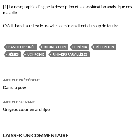
[1] La nosographie désigne la description et la classification analytique des
maladie
Crédit bandeau : Léa Murawiec, dessin en direct du coup de foudre
BANDE DESSINÉE
BIFURCATION
CINÉMA
RÉCEPTION
SÉRIES
UCHRONIE
UNIVERS PARALLÈLES
Navigation
ARTICLE PRÉCÉDENT
des
Dans la pow
articles
ARTICLE SUIVANT
Un gros cœur en archipel
LAISSER UN COMMENTAIRE