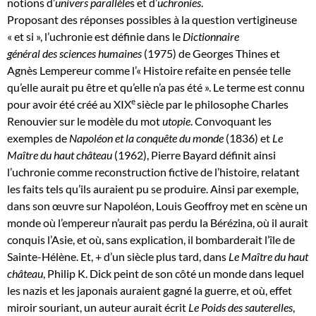
notions d’
univers parallèle
s et d’
uchronies
.
Proposant des réponses possibles à la question vertigineuse
« et si », l’uchronie est définie dans le
Dictionnaire
général des sciences humaines
(1975) de Georges Thines et
Agnès Lempereur comme l’« Histoire refaite en pensée telle
qu’elle aurait pu être et qu’elle n’a pas été ». Le terme est connu
e
pour avoir été créé au XIX
siècle par le philosophe Charles
Renouvier sur le modèle du mot
utopie
. Convoquant les
exemples de
Napoléon et la conquête du monde
(1836) et
Le
Maître du haut château
(1962), Pierre Bayard définit ainsi
l’uchronie comme reconstruction fictive de l’histoire, relatant
les faits tels qu’ils auraient pu se produire. Ainsi par exemple,
dans son œuvre sur Napoléon, Louis Geoffroy met en scène un
monde où l’empereur n’aurait pas perdu la Bérézina, où il aurait
conquis l’Asie, et où, sans explication, il bombarderait l’île de
Sainte-Hélène. Et, + d’un siècle plus tard, dans
Le Maître du haut
château
, Philip K. Dick peint de son côté un monde dans lequel
les nazis et les japonais auraient gagné la guerre, et où, effet
miroir souriant, un auteur aurait écrit
Le Poids des sauterelles
,