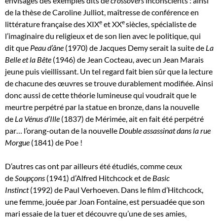
envisagés des exemples dits de
crossovers
inconscients : ainsi
de la thèse de Caroline Julliot, maîtresse de conférence en
e
e
littérature française des XIX
et XX
siècles, spécialiste de
l’imaginaire du religieux et de son lien avec le politique, qui
dit que
Peau d’âne
(1970) de Jacques Demy serait la suite de
La
Belle et la Bête
(1946) de Jean Cocteau, avec un Jean Marais
jeune puis vieillissant. Un tel regard fait bien sûr que la lecture
de chacune des œuvres se trouve durablement modifiée. Ainsi
donc aussi de cette théorie lumineuse qui voudrait que le
meurtre perpétré par la statue en bronze, dans la nouvelle
de
La Vénus d’Ille
(1837) de Mérimée, ait en fait été perpétré
par… l’orang-outan de la nouvelle
Double assassinat dans la rue
Morgue
(1841) de Poe !
D’autres cas ont par ailleurs été étudiés, comme ceux
de
Soupçons
(1941) d’Alfred Hitchcock et de
Basic
Instinct
(1992) de Paul Verhoeven. Dans le film d’Hitchcock,
une femme, jouée par Joan Fontaine, est persuadée que son
mari essaie de la tuer et découvre qu’une de ses amies,