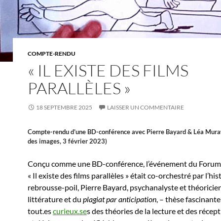
COMPTE-RENDU
« IL EXISTE DES FILMS
PARALLÈLES »
18 SEPTEMBRE 2025
LAISSER UN COMMENTAIRE
Compte-rendu d’une BD-conférence avec Pierre Bayard & Léa Mur
des images, 3 février 2023)
Conçu comme une BD-conférence, l’événement du Forum
« Il existe des films parallèles » était co-orchestré par l’hi
rebrousse-poil, Pierre Bayard, psychanalyste et théoricien
littérature et du
plagiat par anticipation
, – thèse fascinant
tout.es
curieux.se
s des théories de la lecture et des récep