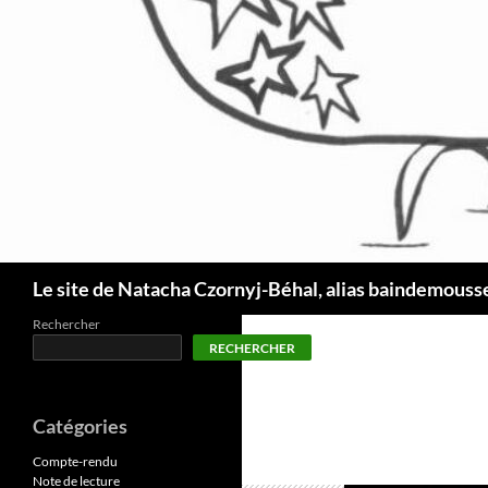
Recherche
Le site de Natacha Czornyj-Béhal, alias baindemouss
Rechercher
RECHERCHER
Catégories
Compte-rendu
Note de lecture