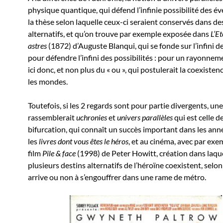
physique quantique, qui défend l’infinie possibilité des 
la thèse selon laquelle ceux-ci seraient conservés dans de
alternatifs, et qu’on trouve par exemple exposée dans
L’Et
astres
(1872) d’Auguste Blanqui, qui se fonde sur l’infini de
pour défendre l’infini des possibilités : pour un rayonneme
ici donc, et non plus du « ou », qui postulerait la coexisten
les mondes.
Toutefois, si les 2 regards sont pour partie divergents, un
rassemblerait
uchronies
et
univers parallèles
qui est celle de
bifurcation, qui connaît un succès important dans les ann
les
livres dont vous êtes le héros
, et au cinéma, avec par exe
film
Pile & face
(1998) de Peter Howitt, création dans laqu
plusieurs destins alternatifs de l’héroïne coexistent, selon
arrive ou non à s’engouffrer dans une rame de métro.