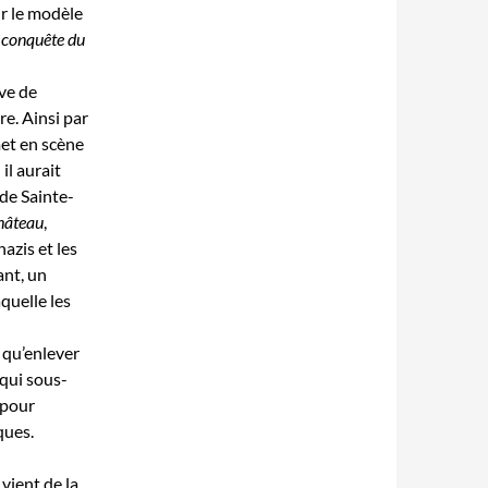
ur le modèle
 conquête du
ive de
ire. Ainsi par
et en scène
il aurait
 de Sainte-
hâteau
,
azis et les
ant, un
quelle les
 qu’enlever
qui sous-
 pour
ques.
 vient de la