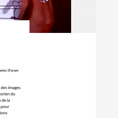
awiec (Forum
 des images
storien du
 de la
e pour
tions