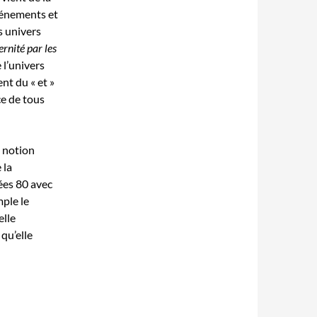
événements et
s univers
ernité par les
 l’univers
nt du « et »
ce de tous
e notion
 la
ées 80 avec
mple le
elle
 qu’elle