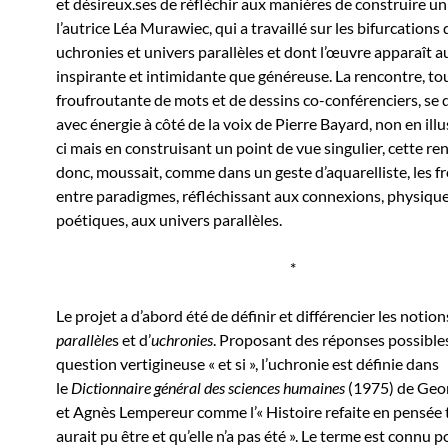
et désireux.ses de réfléchir aux manières de construire un r
l’autrice Léa Murawiec, qui a travaillé sur les bifurcations 
uchronies et univers parallèles et dont l’œuvre apparaît a
inspirante et intimidante que généreuse. La rencontre, to
froufroutante de mots et de dessins co-conférenciers, se
avec énergie à côté de la voix de Pierre Bayard, non en illu
ci mais en construisant un point de vue singulier, cette re
donc, moussait, comme dans un geste d’aquarelliste, les f
entre paradigmes, réfléchissant aux connexions, physique
poétiques, aux univers parallèles.
*
Le projet a d’abord été de définir et différencier les notion
parallèle
s et d’
uchronies
. Proposant des réponses possibles
question vertigineuse « et si », l’uchronie est définie dans
le
Dictionnaire général des sciences humaines
(1975) de Geo
et Agnès Lempereur comme l’« Histoire refaite en pensée te
aurait pu être et qu’elle n’a pas été ». Le terme est connu p