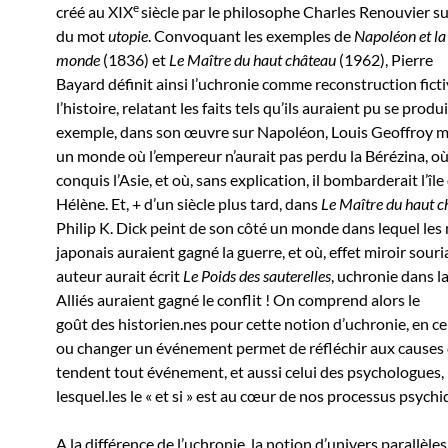
e
créé au XIX
siècle par le philosophe Charles Renouvier s
du mot
utopie
. Convoquant les exemples de
Napoléon et la
monde
(1836) et
Le Maître du haut château
(1962), Pierre
Bayard définit ainsi l’uchronie comme reconstruction fict
l’histoire, relatant les faits tels qu’ils auraient pu se produ
exemple, dans son œuvre sur Napoléon, Louis Geoffroy m
un monde où l’empereur n’aurait pas perdu la Bérézina, où 
conquis l’Asie, et où, sans explication, il bombarderait l’île
Hélène. Et, + d’un siècle plus tard, dans
Le Maître du haut c
Philip K. Dick peint de son côté un monde dans lequel les n
japonais auraient gagné la guerre, et où, effet miroir souri
auteur aurait écrit
Le Poids des sauterelles
, uchronie dans la
Alliés auraient gagné le conflit ! On comprend alors le
goût des historien.nes pour cette notion d’uchronie, en ce
ou changer un événement permet de réfléchir aux causes 
tendent tout événement, et aussi celui des psychologues,
lesquel.les le « et si » est au cœur de nos processus psychi
A la différence de l’uchronie, la notion d’univers parallèles