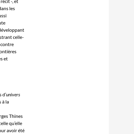
écit -, et
dans les
ussi
ute
 développant
strant celle-
ncontre
rontières
s et
s d’
univers
 à la
rges Thines
lle qu’elle
our avoir été