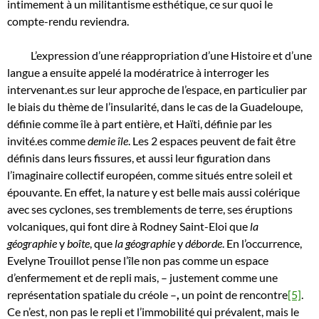
intimement à un militantisme esthétique, ce sur quoi le
compte-rendu reviendra.
L’expression d’une réappropriation d’une Histoire et d’une
langue a ensuite appelé la modératrice à interroger les
intervenant.es sur leur approche de l’espace, en particulier par
le biais du thème de l’insularité, dans le cas de la Guadeloupe,
définie comme île à part entière, et Haïti, définie par les
invité.es comme
demie île
. Les 2 espaces peuvent de fait être
définis dans leurs fissures, et aussi leur figuration dans
l’imaginaire collectif européen, comme situés entre soleil et
épouvante. En effet, la nature y est belle mais aussi colérique
avec ses cyclones, ses tremblements de terre, ses éruptions
volcaniques, qui font dire à Rodney Saint-Eloi que
la
géographie
y
boîte
, que
la géographie
y
déborde
. En l’occurrence,
Evelyne Trouillot pense l’île non pas comme un espace
d’enfermement et de repli mais, – justement comme une
représentation spatiale du créole –
,
un point de rencontre
[5]
.
Ce n’est, non pas le repli et l’immobilité qui prévalent, mais le