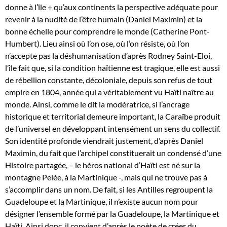
donne à l’île + qu’aux continents la perspective adéquate pour
revenir à la nudité de l’être humain (Daniel Maximin) et la
bonne échelle pour comprendre le monde (Catherine Pont-
Humbert). Lieu ainsi où l’on ose, où l’on résiste, où l’on
n’accepte pas la déshumanisation d’après Rodney Saint-Eloi,
l’île fait que, si la condition haïtienne est tragique, elle est aussi
de rébellion constante, décoloniale, depuis son refus de tout
empire en 1804, année qui a véritablement vu Haïti naître au
monde. Ainsi, comme le dit la modératrice, si l’ancrage
historique et territorial demeure important, la Caraïbe produit
de l’universel en développant intensément un sens du collectif.
Son identité profonde viendrait justement, d’après Daniel
Maximin, du fait que l’archipel constituerait un condensé d’une
Histoire partagée, – le héros national d’Haïti est né sur la
montagne Pelée, à la Martinique -, mais qui ne trouve pas à
s’accomplir dans un nom. De fait, si les Antilles regroupent la
Guadeloupe et la Martinique, il n’existe aucun nom pour
désigner l’ensemble formé par la Guadeloupe, la Martinique et
Haïti. Ainsi donc, il convient d’après le poète de créer du