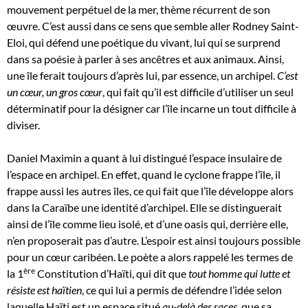
mouvement perpétuel de la mer, thème récurrent de son
œuvre. C’est aussi dans ce sens que semble aller Rodney Saint-
Eloi, qui défend une poétique du vivant, lui qui se surprend
dans sa poésie à parler à ses ancêtres et aux animaux. Ainsi,
une île ferait toujours d’après lui, par essence, un archipel.
C’est
un cœur, un gros cœur
, qui fait qu’il est difficile d’utiliser un seul
déterminatif pour la désigner car l’île incarne un tout difficile à
diviser.
Daniel Maximin a quant à lui distingué l’espace insulaire de
l’espace en archipel. En effet, quand le cyclone frappe l’île, il
frappe aussi les autres îles, ce qui fait que l’île développe alors
dans la Caraïbe une identité d’archipel. Elle se distinguerait
ainsi de l’île comme lieu isolé, et d’une oasis qui, derrière elle,
n’en proposerait pas d’autre. L’espoir est ainsi toujours possible
pour un cœur caribéen. Le poète a alors rappelé les termes de
ère
la 1
Constitution d’Haïti, qui dit que
tout homme qui lutte et
résiste est haïtien
, ce qui lui a permis de défendre l’idée selon
laquelle Haïti est un espace situé
au-delà des races
, que sa