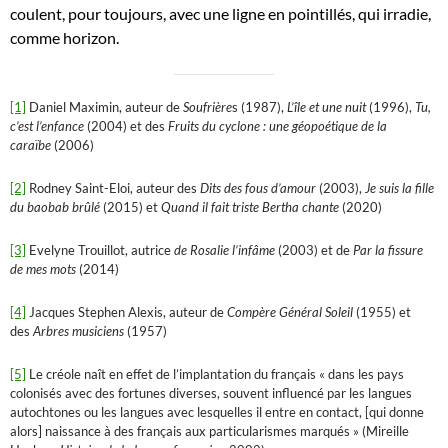
coulent, pour toujours, avec une ligne en pointillés, qui irradie,
comme horizon.
[1]
Daniel Maximin, auteur de
Soufrière
s (1987),
L’île et une nuit
(1996),
Tu,
c’est l’enfance
(2004) et des
Fruits du cyclone : une géopoétique de la
caraïbe
(2006)
[2]
Rodney Saint-Eloi, auteur des
Dits des fous d’amour
(2003),
Je suis la fille
du baobab brûlé
(2015) et
Quand il fait triste Bertha chante
(2020)
[3]
Evelyne Trouillot, autrice
de Rosalie l’infâme
(2003) et de
Par la fissure
de mes mots
(2014)
[4]
Jacques Stephen Alexis, auteur de
Compère Général Soleil
(1955) et
des
Arbres musiciens
(1957)
[5]
Le créole naît en effet de l’implantation du français « dans les pays
colonisés avec des fortunes diverses, souvent influencé par les langues
autochtones ou les langues avec lesquelles il entre en contact, [qui donne
alors] naissance à des français aux particularismes marqués » (Mireille