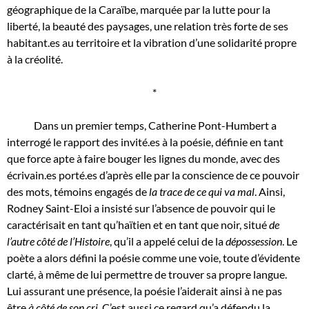
géographique de la Caraïbe, marquée par la lutte pour la
liberté, la beauté des paysages, une relation très forte de ses
habitant.es au territoire et la vibration d’une solidarité propre
à la créolité.
*
Dans un premier temps, Catherine Pont-Humbert a
interrogé le rapport des invité.es à la poésie, définie en tant
que force apte à faire bouger les lignes du monde, avec des
écrivain.es porté.es d’après elle par la conscience de ce pouvoir
des mots, témoins engagés de
la trace de ce qui va mal
. Ainsi,
Rodney Saint-Eloi a insisté sur l’absence de pouvoir qui le
caractérisait en tant qu’haïtien et en tant que noir, situé
de
l’autre côté de l’Histoire
, qu’il a appelé celui de la
dépossession
. Le
poète a alors défini la poésie comme une voie, toute d’évidente
clarté, à même de lui permettre de trouver sa propre langue.
Lui assurant une présence, la poésie l’aiderait ainsi à ne pas
être
à côté de son cri
. C’est aussi ce regard qu’a défendu la