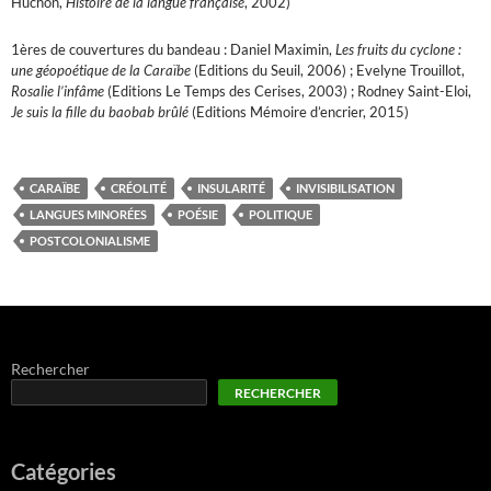
Huchon,
Histoire de la langue française
, 2002)
1ères de couvertures du bandeau : Daniel Maximin,
Les fruits du cyclone :
une géopoétique de la Caraïbe
(Editions du Seuil, 2006) ; Evelyne Trouillot,
Rosalie l’infâme
(Editions Le Temps des Cerises, 2003) ; Rodney Saint-Eloi,
Je suis la fille du baobab brûlé
(Editions Mémoire d’encrier, 2015)
CARAÏBE
CRÉOLITÉ
INSULARITÉ
INVISIBILISATION
LANGUES MINORÉES
POÉSIE
POLITIQUE
POSTCOLONIALISME
Rechercher
RECHERCHER
Catégories