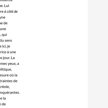
e. Lui
tre
à côté de
lyne
me de
’une
, qui
 du sens
ici, je
trice à une
e jour. La
 mes yeux, a
litique,
mesure où la
ntraintes de
créole,
onquérantes.
e la
e de