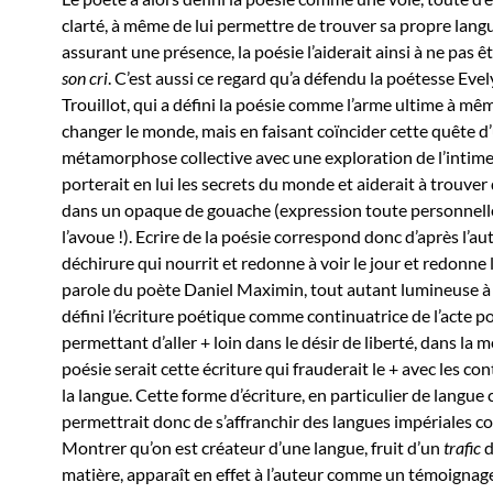
clarté, à même de lui permettre de trouver sa propre langu
assurant une présence, la poésie l’aiderait ainsi à ne pas ê
son cri
. C’est aussi ce regard qu’a défendu la poétesse Eve
Trouillot, qui a défini la poésie comme l’arme ultime à mê
changer le monde, mais en faisant coïncider cette quête d
métamorphose collective avec une exploration de l’intime
porterait en lui les secrets du monde et aiderait à trouver
dans un opaque de gouache (expression toute personnelle 
l’avoue !). Ecrire de la poésie correspond donc d’après l’au
déchirure qui nourrit et redonne à voir le jour et redonne l
parole du poète Daniel Maximin, tout autant lumineuse à
défini l’écriture poétique comme continuatrice de l’acte po
permettant d’aller + loin dans le désir de liberté, dans la 
poésie serait cette écriture qui frauderait le + avec les co
la langue. Cette forme d’écriture, en particulier de langue 
permettrait donc de s’affranchir des langues impériales c
Montrer qu’on est créateur d’une langue, fruit d’un
trafic
d
matière, apparaît en effet à l’auteur comme un témoignag