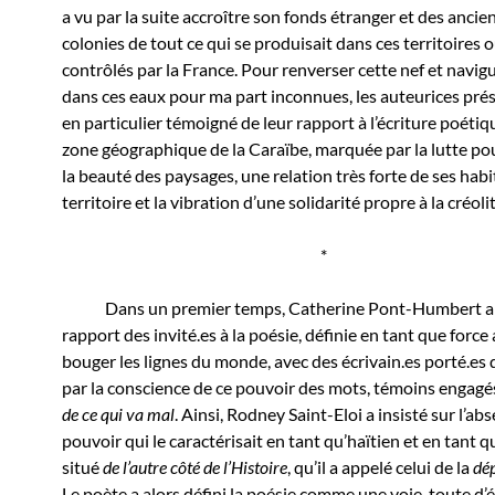
a vu par la suite accroître son fonds étranger et des ancie
colonies de tout ce qui se produisait dans ces territoires
contrôlés par la France. Pour renverser cette nef et navigu
dans ces eaux pour ma part inconnues, les auteurices pré
en particulier témoigné de leur rapport à l’écriture poétiqu
zone géographique de la Caraïbe, marquée par la lutte pour
la beauté des paysages, une relation très forte de ses habi
territoire et la vibration d’une solidarité propre à la créolit
*
Dans un premier temps, Catherine Pont-Humbert a i
rapport des invité.es à la poésie, définie en tant que force 
bouger les lignes du monde, avec des écrivain.es porté.es d
par la conscience de ce pouvoir des mots, témoins engagé
de ce qui va mal
. Ainsi, Rodney Saint-Eloi a insisté sur l’ab
pouvoir qui le caractérisait en tant qu’haïtien et en tant q
situé
de l’autre côté de l’Histoire
, qu’il a appelé celui de la
dé
Le poète a alors défini la poésie comme une voie, toute d’