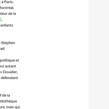
 à Paris,
Montréal,
teur de la
]
,
 enfants
es Stephen
ait
politique et
hui autant
is Duvalier,
défendant
f de la
ibliothèque
ure, mais qui