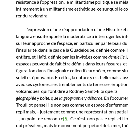
résistance à l’oppression, le militantisme politique se mêl
intimement à un militantisme esthétique, ce sur quoi le 
rendu reviendra.
L’expression d’une réappropriation d’une Histoire et 
langue a ensuite appelé la modératrice à interroger les in
sur leur approche de l’espace, en particulier par le biais d
l’insularité, dans le cas de la Guadeloupe, définie comme îl
entière, et Haïti, définie par les invité.es comme
demie île
. 
espaces peuvent de fait être définis dans leurs fissures, et
figuration dans l’imaginaire collectif européen, comme sit
soleil et épouvante. En effet, la nature y est belle mais aus
avec ses cyclones, ses tremblements de terre, ses éruptio
volcaniques, qui font dire à Rodney Saint-Eloi que
la
géographie
y
boîte
, que
la géographie
y
déborde
. En l’occurr
Trouillot pense l’île non pas comme un espace d’enfermem
repli mais, – justement comme une représentation spatial
–
,
un point de rencontre
[5]
. Ce n’est, non pas le repli et l’
qui prévalent, mais le mouvement perpétuel de la mer, t