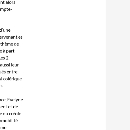
ant alors
compte-
d’une
tervenant.es
u thème de
e à part
Les 2
 aussi leur
ués entre
si colérique
ns
ence, Evelyne
ent et de
e du créole
immobilité
hème