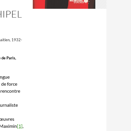
IPEL
haïtien, 1932-
 de Paris,
angue
t de force
e rencontre
ournaliste
s œuvres
l Maximin
[1]
,