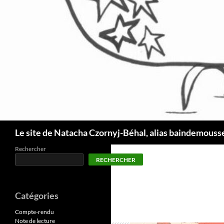
Recherche
Le site de Natacha Czornyj-Béhal, alias baindemouss
Rechercher
RECHERCHER
Catégories
Compte-rendu
Note de lecture