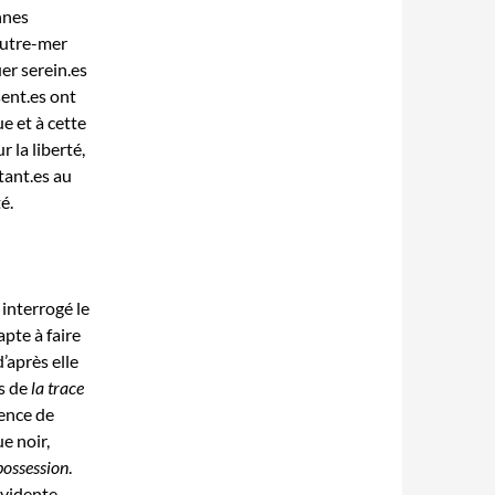
nnes
 outre-mer
er serein.es
sent.es ont
e et à cette
 la liberté,
tant.es au
é.
nterrogé le
apte à faire
’après elle
s de
la trace
sence de
ue noir,
possession
.
évidente