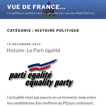
Aller
VUE DE FRANCE…
au
La politique québécoise et canadienne vue par Maël Rannou
contenu
principal
CATÉGORIE :
HISTOIRE POLITIQUE
PUBLIÉ
10 DÉCEMBRE 2014
LE
Histoire : Le Parti égalité
L’actualité n’est pas pauvre en ce moment, mais entre
les candidatures à la chefferie du PQ qui continuent,