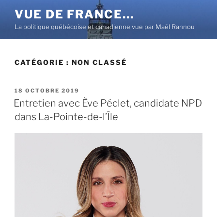
Aller
VUE DE FRANCE…
au
La politique québécoise et canadienne vue par Maël Rannou
contenu
principal
CATÉGORIE :
NON CLASSÉ
PUBLIÉ
18 OCTOBRE 2019
LE
Entretien avec Ève Péclet, candidate NPD
dans La-Pointe-de-l’Île