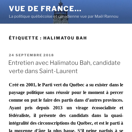
Aller
VUE DE FRANCE…
au
La politique québécoise et canadienne vue par Maël Rannou
contenu
principal
ÉTIQUETTE :
HALIMATOU BAH
PUBLIÉ
24 SEPTEMBRE 2018
LE
Entretien avec Halimatou Bah, candidate
verte dans Saint-Laurent
Créé
en 2001, le Parti vert du Québec a su exister dans le
paysage politique sans réussir pour le moment à percer
comme on put le faire des partis dans d’autres provinces.
Ayant pris depuis 2013 un virage écosocialiste et
fédéraliste, il présente des candidats dans la quasi-
intégralité des circonscriptions du Québec, et est le parti à
la moyenne d’âge la plus basse. S’il peine parfois à se