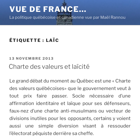
Aller
VUE DE FRANCE…
au
La politique québécoise et canadienne vue par Maël Rannou
contenu
principal
ÉTIQUETTE :
LAÏC
PUBLIÉ
13 NOVEMBRE 2013
LE
Charte des valeurs et laïcité
Le grand débat du moment au Québec est une « Charte
des valeurs québécoises» que le gouvernement veut à
tout prix faire passer. Socle nécessaire d’une
affirmation identitaire et laïque pour ses défenseurs,
faux-nez d’une charte anti-musulmans ou vecteur de
divisions inutiles pour les opposants, certains y voient
aussi une simple diversion visant à ressouder
l’électorat péquiste derrière sa cheffe.