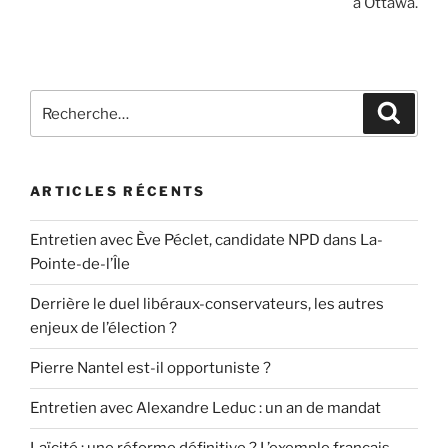
à Ottawa.
Recherche
Recher
pour
:
ARTICLES RÉCENTS
Entretien avec Ève Péclet, candidate NPD dans La-
Pointe-de-l’Île
Derrière le duel libéraux-conservateurs, les autres
enjeux de l’élection ?
Pierre Nantel est-il opportuniste ?
Entretien avec Alexandre Leduc : un an de mandat