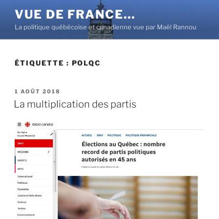
Aller
VUE DE FRANCE…
au
La politique québécoise et canadienne vue par Maël Rannou
contenu
principal
ÉTIQUETTE :
POLQC
PUBLIÉ
1 AOÛT 2018
LE
La multiplication des partis