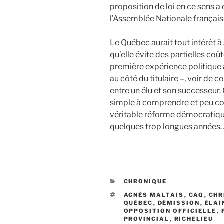
proposition de loi en ce sens a 
l’Assemblée Nationale française
Le Québec aurait tout intérêt à 
qu’elle évite des partielles coû
première expérience politique
au côté du titulaire –, voir de 
entre un élu et son successeur. 
simple à comprendre et peu co
véritable réforme démocratique
quelques trop longues années
CATÉGORIES
CHRONIQUE
ÉTIQUETTES
AGNÈS MALTAIS
,
CAQ
,
CHR
QUÉBEC
,
DÉMISSION
,
ÉLAI
OPPOSITION OFFICIELLE
,
PROVINCIAL
,
RICHELIEU