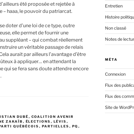
d’ailleurs été proposée et rejetée à
Entretien
 – haaa, le pouvoir du patriarcat.
Histoire politiq
se doter d’une loi de ce type, outre
Non classé
teuse, elle permet de fournir une
Notes de lectu
 au suppléant – qui combat réellement
construire un véritable passage de relais
Cela aurait par ailleurs l’avantage d’être
MÉTA
ûteux à appliquer… en attendant la
 qui se fera sans doute attendre encore
Connexion
…
Flux des public
Flux des comm
Site de WordP
ISTIAN DUBÉ
,
COALITION AVENIR
NE ZAKAÏB
,
ÉLECTIONS
,
LÉVIS
,
PARTI QUÉBÉCOIS
,
PARTIELLES
,
PQ
,