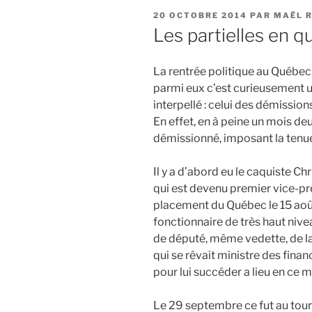
PUBLIÉ
20 OCTOBRE 2014
PAR
MAËL 
LE
Les partielles en q
La rentrée politique au Québe
parmi eux c’est curieusement u
interpellé : celui des démissio
En effet, en à peine un mois de
démissionné, imposant la tenue 
Il y a d’abord eu le caquiste Ch
qui est devenu premier vice-pr
placement du Québec le 15 août
fonctionnaire de très haut nive
de député, même vedette, de l
qui se rêvait ministre des finan
pour lui succéder a lieu en ce
Le 29 septembre ce fut au tour