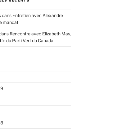
ES RÉCENTS
s
dans
Entretien avec Alexandre
de mandat
dans
Rencontre avec Elizabeth May,
ffe du Parti Vert du Canada
19
18