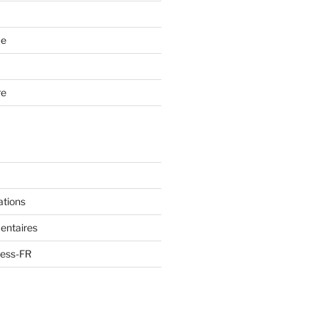
ue
re
ations
entaires
ress-FR