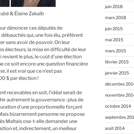
juin 2018
Dubé & Élaine Zakaïb
mars 2018
pour dénoncer ces députés de
juin 2015
 débauchés qui, une fois élu, préfèrent
mai 2015
er sans avoir de pouvoir. On leur
 électeurs, la mise en difficulté de leur
mars 2015
i revient le plus, le coût d’une élection
février 2015
 que ce soit encore une question financière
r, il est vrai que ce n’est pas
janvier 2015
0 $ par élection !
décembre 201
 recevables en soit, l’idéal serait de
novembre 201
chir autrement la gouvernance : plus de
octobre 2014
auration d’une proportionnelle forçant
 Mais bizarrement personne ne propose
septembre 20
ès Maltais ose-t-elle demander une
osition et, indirectement, un meilleur
août 2014