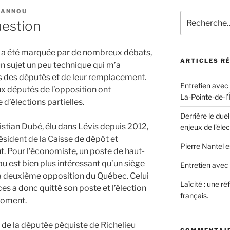
RANNOU
Recherche
uestion
pour
:
c a été marquée par de nombreux débats,
ARTICLES R
n sujet un peu technique qui m’a
ns des députés et de leur remplacement.
Entretien avec
ux députés de l’opposition ont
La-Pointe-de-l’Î
d’élections partielles.
Derrière le due
ristian Dubé, élu dans Lévis depuis 2012,
enjeux de l’élec
ésident de la Caisse de dépôt et
Pierre Nantel es
. Pour l’économiste, un poste de haut-
au est bien plus intéressant qu’un siège
Entretien avec
a deuxième opposition du Québec. Celui
Laïcité : une r
ces a donc quitté son poste et l’élection
français.
 moment.
 de la députée péquiste de Richelieu