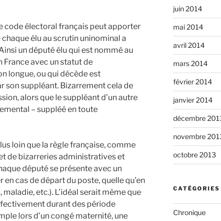
juin 2014
e code électoral français peut apporter
mai 2014
e chaque élu au scrutin uninominal a
avril 2014
Ainsi un député élu qui est nommé au
 France avec un statut de
mars 2014
on longue, ou qui décède est
février 2014
 son suppléant. Bizarrement cela de
ion, alors que le suppléant d’un autre
janvier 2014
rtemental – suppléé en toute
décembre 201
novembre 201
plus loin que la règle française, comme
octobre 2013
t de bizarreries administratives et
chaque député se présente avec un
 en cas de départ du poste, quelle qu’en
CATÉGORIES
, maladie, etc.). L’idéal serait même que
effectivement durant des période
Chronique
mple lors d’un congé maternité, une