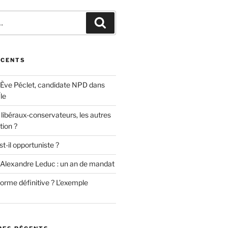
Recherche
ÉCENTS
 Ève Péclet, candidate NPD dans
le
l libéraux-conservateurs, les autres
tion ?
t-il opportuniste ?
 Alexandre Leduc : un an de mandat
éforme définitive ? L’exemple