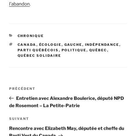
l’abandon
.
CATÉGORIES
CHRONIQUE
ÉTIQUETTES
CANADA
,
ÉCOLOGIE
,
GAUCHE
,
INDÉPENDANCE
,
PARTI QUÉBÉCOIS
,
POLITIQUE
,
QUÉBEC
,
QUÉBEC SOLIDAIRE
Navigation
Article
PRÉCÉDENT
de
précédent
Entretien avec Alexandre Boulerice, député NPD
l’article
de Rosemont – La Petite-Patrie
Article
SUIVANT
suivant
Rencontre avec Elizabeth May, députée et cheffe du
Parti Vert du Canada