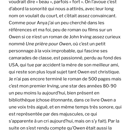
voudrait dire « beau », parfois « fort ». On l’avoue c’est
d’abord la sonorité qui nous a attirés, avec leur long
nom on voulait du court, et c’était assez convaincant.
Comme pour Anya j’ai un peu cherché dans les
références et ma foi, peu de roman ou films sur un
Owen si ce n’est un roman de John Irving assez curieux
nommé
Une prière pour Owen
, où c’est un petit
personnage à la voix improbable, qui fascine ses
camarades de classe, est passionné, perdu au fond des
USA, qui tue par accident la mère de son meilleur ami,
qui reste son plus loyal sujet tant Owen est christique.
Je n’ai pas encore terminé le roman de 500 pages mais
c’est mon premier Irving, une star des années 80-90
un peu moins lu aujourd’hui, bien présent en
bibliothèque (chose étonnante, dans ce livre Owen a
une voix très aiguë, et en même temps très sonore, qui
est représentée par des majuscules, ce qui
s’apparente à un cri aujourd’hui, mais on s’y fait). Par la
suite on s’est rendu compte qu’Owen était aussi la