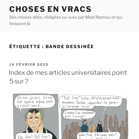
Aller
CHOSES EN VRACS
au
Des choses dites, rédigées ou vues par Maël Rannou et qui
contenu
finissent là
principal
ÉTIQUETTE :
BANDE DESSINÉE
PUBLIÉ
16 FÉVRIER 2025
LE
Index de mes articles universitaires point
5 sur ?