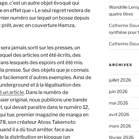
ge, c’est un autre objet évoqué qui
Wandrille Lero
 en effet que « Le seul regret restera de
quatre titres
ernier numéro sur lequel on bosse depuis
est prêt, avec en couverture Hamza,
Catherine Dau
synthèse pour 
Catherine Dau
sera jamais sorti sur les presses, un
quel des articles ont été écrits, des
ans lesquels des espoirs ont été mis.
ARCHIVES
la presse. Sur des objets que je connais
e facilement d’autres exemples. Ainsi de
juillet 2026
underground et à la légalisation des
juin 2026
é un article
. Dans le numéro de
ossier original, nous publiions une bande
mai 2026
 qui devait paraître dans le numéro 12,
avril 2026
i qui tue, premier magazine de manga en
 1978, son créateur Atoss Takemoto
mars 2026
uand il a dû tout arrêter, face aux
 la distribution en kiosque (un
février 2026