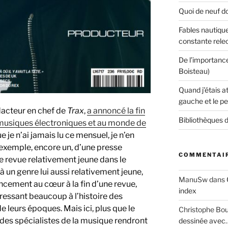
Quoi de neuf do
Fables nautique
constante rele
De l’importanc
Boisteau)
Quand j’étais a
gauche et le pe
dacteur en chef de
Trax
,
a annoncé la fin
Bibliothèques d
musiques électroniques et au monde de
e je n’ai jamais lu ce mensuel, je n’en
n exemple, encore un, d’une presse
COMMENTAIR
ne revue relativement jeune dans le
 un genre lui aussi relativement jeune,
ManuSw
dans
pincement au cœur à la fin d’une revue,
index
ressant beaucoup à l’histoire des
de leurs époques. Mais ici, plus que le
Christophe Bo
des spécialistes de la musique rendront
dessinée avec