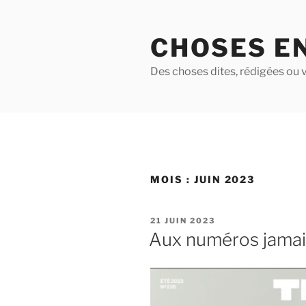
Aller
au
CHOSES E
contenu
principal
Des choses dites, rédigées ou v
MOIS :
JUIN 2023
PUBLIÉ
21 JUIN 2023
LE
Aux numéros jamai