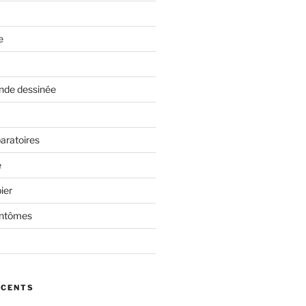
e
nde dessinée
aratoires
e
ier
antômes
ÉCENTS