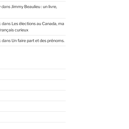
y
dans
Jimmy Beaulieu : un livre,
x
dans
Les élections au Canada, ma
français curieux
x
dans
Un faire part et des prénoms.