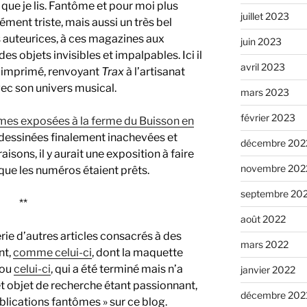
x
que je lis. Fantôme et pour moi plus
juillet 2023
ément triste, mais aussi un très bel
auteurices, à ces magazines aux
juin 2023
s objets invisibles et impalpables. Ici il
avril 2023
e imprimé, renvoyant
Trax
à l’artisanat
vec son univers musical.
mars 2023
février 2023
es exposées à la ferme du Buisson en
 dessinées finalement inachevées et
décembre 202
isons, il y aurait une exposition à faire
novembre 202
que les numéros étaient prêts.
septembre 20
**
août 2022
érie d’autres articles consacrés à des
mars 2022
nt,
comme celui-ci
, dont la maquette
 ou
celui-ci
, qui a été terminé mais n’a
janvier 2022
Cet objet de recherche étant passionnant,
décembre 202
blications fantômes » sur ce blog.