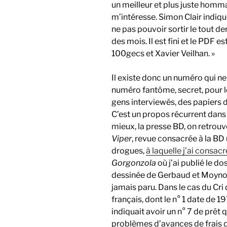
un meilleur et plus juste homma
m’intéresse. Simon Clair indique
ne pas pouvoir sortir le tout d
des mois. Il est fini et le PDF 
100gecs et Xavier Veilhan. »
Il existe donc un numéro qui ne 
numéro fantôme, secret, pour le
gens interviewés, des papiers d
C’est un propos récurrent dans 
mieux, la presse BD, on retrouv
Viper
, revue consacrée à la BD 
drogues,
à laquelle j’ai consacr
Gorgonzola
où j’ai publié le d
dessinée de Gerbaud et Moynot,
jamais paru. Dans le cas du Cr
français, dont le n° 1 date de
indiquait avoir un n° 7 de prêt q
problèmes d’avances de frais de