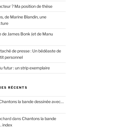
cteur ? Ma position de thèse
s, de Marine Blandin, une
cture
e de James Bonk (et de Manu
ttaché de presse : Un bédéaste de
tit personnel
u futur : un strip exemplaire
ES RÉCENTS
Chantons la bande dessinée avec…
uchard
dans
Chantons la bande
… index