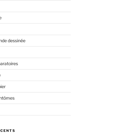
e
nde dessinée
aratoires
e
ier
antômes
ÉCENTS