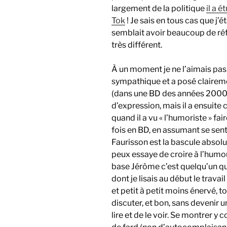
largement de la politique
il a 
Tok
! Je sais en tous cas que j’
semblait avoir beaucoup de r
très différent.
À un moment je ne l’aimais pas d
sympathique et a posé clairem
(dans une BD des années 2000, 
d’expression, mais il a ensuite
quand il a vu « l’humoriste » fa
fois en BD, en assumant se senti
Faurisson est la bascule absolue
peux essaye de croire à l’humour,
base Jérôme c’est quelqu’un qui
dont je lisais au début le trava
et petit à petit moins énervé, to
discuter, et bon, sans devenir u
lire et de le voir. Se montrer y