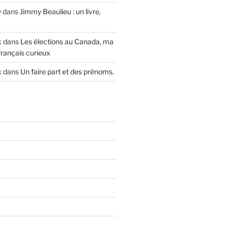
y
dans
Jimmy Beaulieu : un livre,
x
dans
Les élections au Canada, ma
français curieux
x
dans
Un faire part et des prénoms.