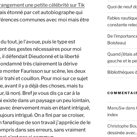
étrangement une petite célébrité sur Tik
Quoi de neuf do
étais étonné par cet autobiographe qui
Fables nautique
éférences communes avec moi mais être
constante rele
De l’importanc
u tout, je l’avoue, puis le type est
Boisteau)
ent des gestes nécessaires pour moi
Quand j’étais a
il défendait Dieudonné et la liberté
gauche et le pe
 condamné très clairement la dérive
ire monter Faurisson sur scène, les deux
Bibliothèques d
r trahi et couillon. Pour moi sur ce sujet
, avant il y a déjà des choses, mais tu
 là non). Bref je vous dis ça car à la
COMMENTAIR
 existe dans un paysage un peu lointain,
il avec énervement mais en étant intrigué,
ManuSw
dans
index
ujours intrigué. On a fini par se croiser,
n fanatique de son travail j’apprécie de le
Christophe Bo
 compris dans ses erreurs, sans vraiment
dessinée avec