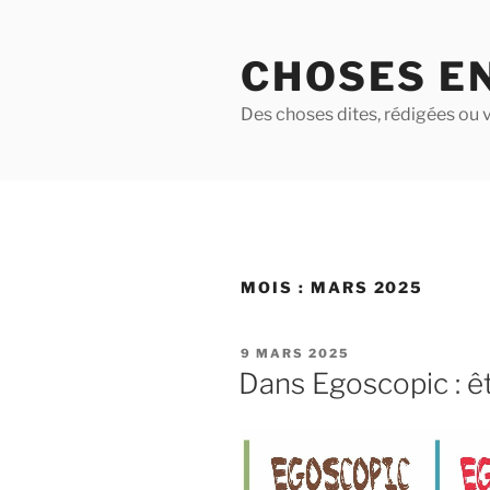
Aller
au
CHOSES E
contenu
principal
Des choses dites, rédigées ou v
MOIS :
MARS 2025
PUBLIÉ
9 MARS 2025
LE
Dans Egoscopic : ê