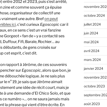
) entre 2012 et 2023, puis s’est arrêté,
novembre 202
 un zine et comme souvent ça épuise
chose, organisateur de collectif une
octobre 2024
s vraiment une autre. Bref
on peut
juillet 2024
ibles ici
, c’est curieux
Egoscopic
car il
ux, en ce sens c’est un vrai fanzine
juin 2024
me Gorgeot « fan de » y a contacté ses
, Duffour, Fifi, Barale, Rochier… au
mai 2024
is débutants, de gens croisés sur
avril 2024
 cet esprit, c’est dit.
mars 2024
 mon rapport à Jérôme, de ces souvenirs
janvier 2024
e pencher sur
Egoscopic
, alors que bon, je
 une débouchée logique. Je ne sais plus
novembre 202
r le n° 19, je sais que Jérôme aimait
octobre 2023
 justement une idée de récit court, mais je
te à une demande d’El Chico Solo, et que
septembre 20
dans ce numéro »… on ne saura jamais mais
août 2023
nt la phrase qui vient d’être écrite. En