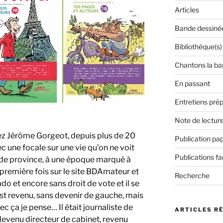
Articles
Bande dessiné
Bibliothèque(s)
Chantons la ba
En passant
Entretiens prép
Note de lectur
sez Jérôme Gorgeot, depuis plus de 20
Publication pap
ec une focale sur une vie qu’on ne voit
Publications f
s de province, à une époque marqué à
la première fois sur le site BDAmateur et
Recherche
 ado et encore sans droit de vote et il se
 est revenu, sans devenir de gauche, mais
c ça je pense… Il était journaliste de
ARTICLES R
devenu directeur de cabinet, revenu