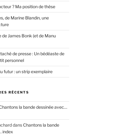
cteur ? Ma position de thèse
s, de Marine Blandin, une
cture
e de James Bonk (et de Manu
ttaché de presse : Un bédéaste de
tit personnel
u futur : un strip exemplaire
ES RÉCENTS
Chantons la bande dessinée avec…
uchard
dans
Chantons la bande
… index