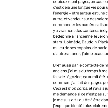
copieux (cent pages, en couleur
c’est déjà une longue vie pour
l’énergie – être auteur est une 
autre, et vendeur sur des salon
commander les numéros dispon
y a vraiment des contenus inéga
bédéphile à l’ancienne, le Jérô
stars : Lolmède, Baudoin, Placid
milieu de ses copains, de parfo
d’autres stands, j’aime beaucoup
Bref, aussi par le contexte de
anciens, j’ai mis du temps à m
fais de l’égozine, ça aurait été
comment j’ai fait des pages pou
Ceci est mon corps
, et j’avais
me demande si ce n’est pas sui
je me suis dit « quitte à être 
j’explique bientôt plus claireme