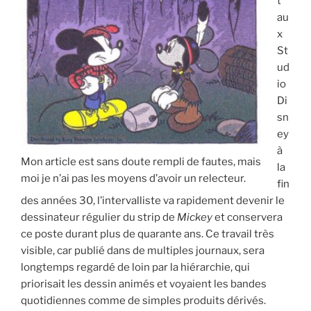
t
au
x
St
ud
io
Di
sn
ey
à
Mon article est sans doute rempli de fautes, mais
la
moi je n’ai pas les moyens d’avoir un relecteur.
fin
des années 30, l’intervalliste va rapidement devenir le
dessinateur régulier du strip de
Mickey
et conservera
ce poste durant plus de quarante ans. Ce travail très
visible, car publié dans de multiples journaux, sera
longtemps regardé de loin par la hiérarchie, qui
priorisait les dessin animés et voyaient les bandes
quotidiennes comme de simples produits dérivés.