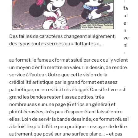
l
fa
ut
e
n
Des tailles de caractères changeant allégrement,
ve
des typos toutes serrées ou « flottantes »…
ni
r
au format, le fameux format salué par ceux qui y voient
un moyen d’enfin mettre en valeur le dessin, de rendre
service à l’auteur. Outre que cette vision de la
crédibilité artistique par le grand format est assez
pathétique, on en est ici très éloigné. Car si le livre est
grand les bandes restent assez petites, très
nombreuses sur une page (6 strips en général) et
plutôt écrasées, très peu d’espace étant laissé entre
elles. Loin de servir la bande dessinée, ce format réussi
à la fois l’exploit d’être peu pratique – essayez de le lire
autrement que posé sur une surface plane… – et pas