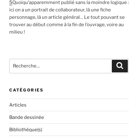
5
Quoiqu’apparemment publié sans la moindre logique :
ici on a un portrait de collaborateur, là une fiche
personnage, là un article général… Le tout pouvant se
trouver au début comme à la fin de l’ouvrage, voire au
milieu !
Recherche
Recher
pour
:
CATÉGORIES
Articles
Bande dessinée
Bibliothèque(s)