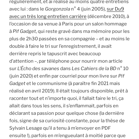
régulièrement, et ai réalisé au moins quatre entretiens
avec lui : dans le
Gorgonzola
n° 4 (juin 2005),
sur Du9
avec un très long entretien carrière
(décembre 2010), à
l’occasion de sa venue à Paris pour un salon hommage
à
Pif
Gadget
, qui reste gravé dans ma mémoire pour les
plus de 2h30 passées en sa compagnie – et au moins le
double à faire le tri sur l’enregistrement, il avait
derrière repris le tapuscrit avec beaucoup
d’attention –, par téléphone pour nourrir mon article
sur
L’Écho
des
savanes
dans
Les
Cahiers
de
la
BD
n° 10
(juin 2020) et enfin par courriel pour mon livre sur
Pif
Gadget
et le communisme (à paraître fin 2021 mais
réalisé en avril 2019). Il était toujours disponible, prêt à
raconter tout et n’importe quoi, il fallait faire le tri, ça
allait dans tous les sens, il s’enflammait, parfois en
déclarant sa passion pour quelque chose (la dernière
fois, signe de sa curiosité constante, pour la thèse de
Sylvain Lesage qu’il a tenu à m’envoyer en PDF
ensuite !), parfois en m’engueulant à moitié parce que