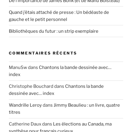
De l’importance de James Bonk (et de Manu Boisteau)
Quand j’étais attaché de presse : Un bédéaste de
gauche et le petit personnel
Bibliothèques du futur : un strip exemplaire
COMMENTAIRES RÉCENTS
ManuSw
dans
Chantons la bande dessinée avec…
index
Christophe Bouchard
dans
Chantons la bande
dessinée avec… index
Wandrille Leroy
dans
Jimmy Beaulieu : un livre, quatre
titres
Catherine Daux
dans
Les élections au Canada, ma
synthèse pour français curieux