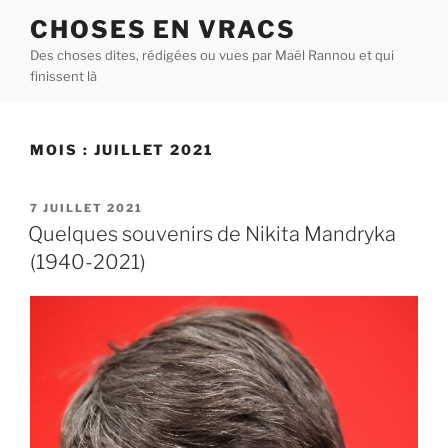
Aller
CHOSES EN VRACS
au
Des choses dites, rédigées ou vues par Maël Rannou et qui
contenu
finissent là
principal
MOIS :
JUILLET 2021
PUBLIÉ
7 JUILLET 2021
LE
Quelques souvenirs de Nikita Mandryka
(1940-2021)