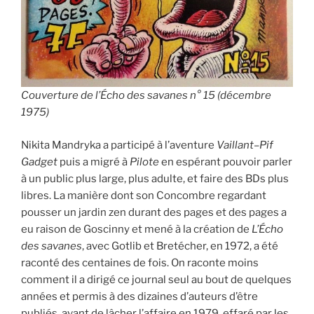
Couverture de l’Écho des savanes n° 15 (décembre
1975)
Nikita Mandryka a participé à l’aventure
Vaillant
–
Pif
Gadget
puis a migré à
Pilote
en espérant pouvoir parler
à un public plus large, plus adulte, et faire des BDs plus
libres. La manière dont son Concombre regardant
pousser un jardin zen durant des pages et des pages a
eu raison de Goscinny et mené à la création de
L’Écho
des savanes
, avec Gotlib et Bretécher, en 1972, a été
raconté des centaines de fois. On raconte moins
comment il a dirigé ce journal seul au bout de quelques
années et permis à des dizaines d’auteurs d’être
publiés, avant de lâcher l’affaire en 1979, effaré par les