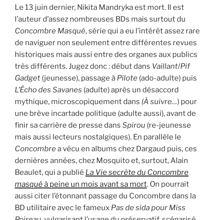
Le 13 juin dernier, Nikita Mandryka est mort. Il est
l’auteur d’assez nombreuses BDs mais surtout du
Concombre Masqué
, série qui a eu l’intérêt assez rare
de naviguer non seulement entre différentes revues
historiques mais aussi entre des organes aux publics
très différents. Jugez donc : début dans
Vaillant
/
Pif
Gadget
(jeunesse), passage à
Pilote
(ado-adulte) puis
L’Écho
des
Savanes
(adulte) après un désaccord
mythique, microscopiquement dans
(À suivre…
) pour
une brève incartade politique (adulte aussi), avant de
finir sa carrière de presse dans
Spirou
(re-jeunesse
mais aussi lecteurs nostalgiques). En parallèle le
Concombre
a vécu en albums chez Dargaud puis, ces
dernières années, chez Mosquito et, surtout, Alain
Beaulet, qui a publié
La Vie secrète du Concombre
masqué
à peine un mois avant sa mort
. On pourrait
aussi citer l’étonnant passage du Concombre dans la
BD utilitaire avec le fameux
Pas de sida pour Miss
Poireau
, vulgarisant l’usage du préservatif, scénarisé