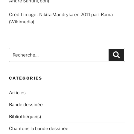
André Santini, bon)
Crédit image : Nikita Mandryka en 2011 part Rama
(Wikimedia)
Recherche
Recher
pour
:
CATÉGORIES
Articles
Bande dessinée
Bibliothèque(s)
Chantons la bande dessinée