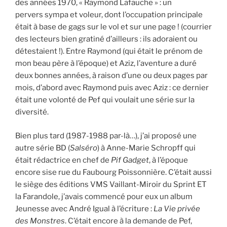
des années 1970, « Raymond Lafauche » : un
pervers sympa et voleur, dont l’occupation principale
était à base de gags sur le vol et sur une page ! (courrier
des lecteurs bien gratiné d’ailleurs : ils adoraient ou
détestaient !). Entre Raymond (qui était le prénom de
mon beau père à l’époque) et Aziz, l’aventure a duré
deux bonnes années, à raison d’une ou deux pages par
mois, d’abord avec Raymond puis avec Aziz : ce dernier
était une volonté de Pef qui voulait une série sur la
diversité.
Bien plus tard (1987-1988 par-là…), j’ai proposé une
autre série BD (
Salséro
) à Anne-Marie Schropff qui
était rédactrice en chef de
Pif Gadget
, à l’époque
encore sise rue du Faubourg Poissonnière. C’était aussi
le siège des éditions VMS Vaillant-Miroir du Sprint ET
la Farandole, j’avais commencé pour eux un album
Jeunesse avec André Igual à l’écriture :
La Vie privée
des Monstres
. C’était encore à la demande de Pef,