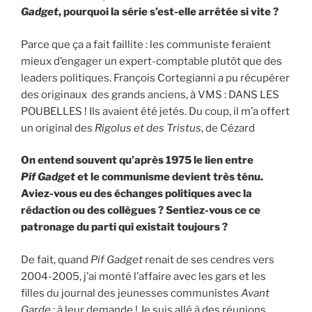
Gadget
, pourquoi la série s’est-elle arrêtée si vite ?
Parce que ça a fait faillite : les communiste feraient
mieux d’engager un expert-comptable plutôt que des
leaders politiques. François Cortegianni a pu récupérer
des originaux des grands anciens, à VMS : DANS LES
POUBELLES ! Ils avaient été jetés. Du coup, il m’a offert
un original des
Rigolus et des Tristus
, de Cézard
On entend souvent qu’après 1975 le lien entre
Pif Gadget
et le communisme devient très ténu.
Aviez-vous eu des échanges politiques avec la
rédaction ou des collègues ? Sentiez-vous ce ce
patronage du parti qui existait toujours ?
De fait, quand
Pif Gadget
renait de ses cendres vers
2004-2005, j’ai monté l’affaire avec les gars et les
filles du journal des jeunesses communistes
Avant
Garde
:
à leur demande
! Je suis allé à des réunions