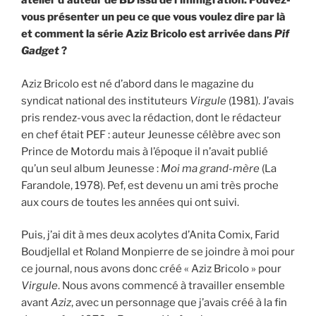
atelier d’auteur de BD issu de l’immigration. Pouvez-
vous présenter un peu ce que vous voulez dire par là
et comment la série Aziz Bricolo est arrivée dans
Pif
Gadget
?
Aziz Bricolo est né d’abord dans le magazine du
syndicat national des instituteurs
Virgule
(1981). J’avais
pris rendez-vous avec la rédaction, dont le rédacteur
en chef était PEF : auteur Jeunesse célèbre avec son
Prince de Motordu mais à l’époque il n’avait publié
qu’un seul album Jeunesse :
Moi ma grand-mère
(La
Farandole, 1978). Pef, est devenu un ami très proche
aux cours de toutes les années qui ont suivi.
Puis, j’ai dit à mes deux acolytes d’Anita Comix, Farid
Boudjellal et Roland Monpierre de se joindre à moi pour
ce journal, nous avons donc créé « Aziz Bricolo » pour
Virgule
. Nous avons commencé à travailler ensemble
avant
Aziz
, avec un personnage que j’avais créé à la fin