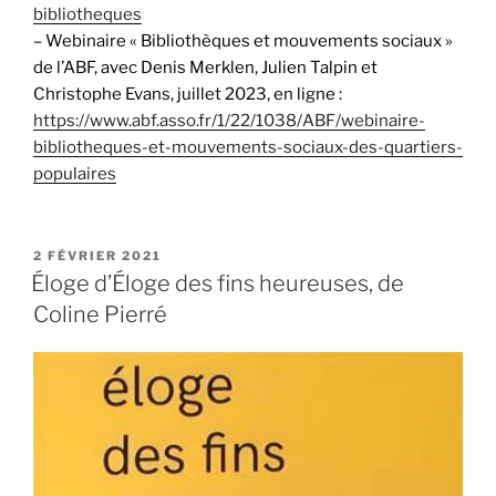
bibliotheques
– Webinaire « Bibliothèques et mouvements sociaux »
de l’ABF, avec Denis Merklen, Julien Talpin et
Christophe Evans, juillet 2023, en ligne :
https://www.abf.asso.fr/1/22/1038/ABF/webinaire-
bibliotheques-et-mouvements-sociaux-des-quartiers-
populaires
PUBLIÉ
2 FÉVRIER 2021
LE
Éloge d’Éloge des fins heureuses, de
Coline Pierré