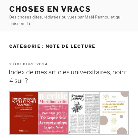
Aller
CHOSES EN VRACS
au
Des choses dites, rédigées ou vues par Maël Rannou et qui
contenu
finissent là
principal
CATÉGORIE :
NOTE DE LECTURE
PUBLIÉ
2 OCTOBRE 2024
LE
Index de mes articles universitaires, point
4 sur ?