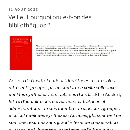
PUBLIÉ
11 AOÛT 2023
LE
Veille : Pourquoi brûle-t-on des
bibliothèques ?
Au sein de l’
Institut national des études
territoriales
,
différents groupes participent à une veille collective
dont les synthèses sont publiées dans la
L’Être Auclert
,
lettre d’actualité des élèves administratrices et
administrateurs. Je suis membre de plusieurs groupes
et ai fait quelques synthèses d’articles, globalement ce
sont des résumés sans grand intérêt de conservation
et assez bref, ils servent à partager de l’information.