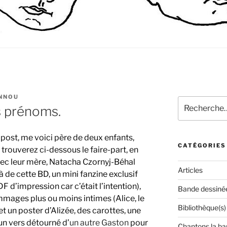
NNOU
Recherche
s prénoms.
pour
:
 post, me voici père de deux enfants,
CATÉGORIES
trouverez ci-dessous le faire-part, en
avec leur mère, Natacha Czornyj-Béhal
Articles
à de cette BD, un mini fanzine exclusif
PDF d’impression car c’était l’intention),
Bande dessiné
mages plus ou moins intimes (Alice, le
Bibliothèque(s)
et un poster d’Alizée, des carottes, une
 un vers détourné d’
un autre Gaston
pour
Chantons la ba