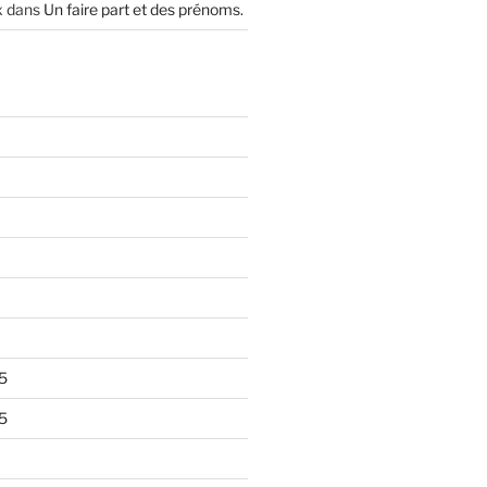
x
dans
Un faire part et des prénoms.
5
5