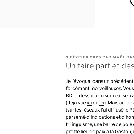
PUBLIÉ
9 FÉVRIER 2025
PAR
MAËL RA
LE
Un faire part et de
Je l’évoquai dans un précédent
forcément merveilleuxes. Vous 
BD et dessin bien sûr, réalisé 
(déjà vue
ici
ou
ici
). Mais au-del
(sur les réseaux j’ai diffusé le 
parsemé d’indications et d’hom
trilinguisme, une barre de pole 
grotte lieu de paix à la Gaston,