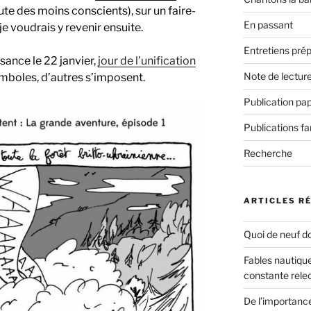
ute des moins conscients), sur un faire-
En passant
e voudrais y revenir ensuite.
Entretiens prép
issance le 22 janvier,
jour de l’unification
Note de lectur
ymboles, d’autres s’imposent.
Publication pap
Publications f
Recherche
ARTICLES R
Quoi de neuf do
Fables nautique
constante rele
De l’importanc