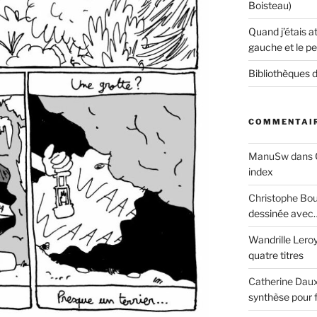
Boisteau)
Quand j’étais a
gauche et le pe
Bibliothèques d
COMMENTAIR
ManuSw
dans
index
Christophe Bo
dessinée avec
Wandrille Lero
quatre titres
Catherine Dau
synthèse pour 