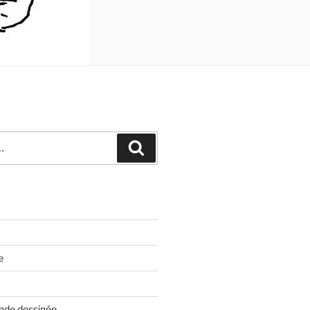
Recherche
e
nde dessinée