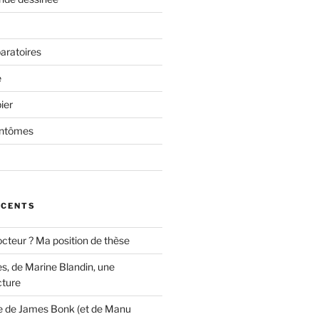
aratoires
e
ier
antômes
ÉCENTS
cteur ? Ma position de thèse
s, de Marine Blandin, une
cture
e de James Bonk (et de Manu