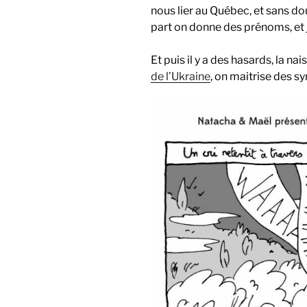
nous lier au Québec, et sans do
part on donne des prénoms, et j
Et puis il y a des hasards, la na
de l’Ukraine
, on maitrise des s