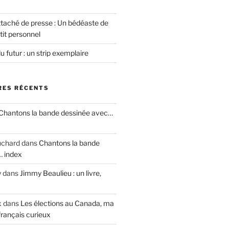
ttaché de presse : Un bédéaste de
tit personnel
u futur : un strip exemplaire
ES RÉCENTS
Chantons la bande dessinée avec…
uchard
dans
Chantons la bande
… index
y
dans
Jimmy Beaulieu : un livre,
x
dans
Les élections au Canada, ma
français curieux