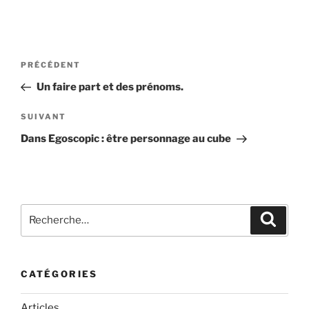
Navigation
Article
PRÉCÉDENT
de
précédent
Un faire part et des prénoms.
l’article
Article
SUIVANT
suivant
Dans Egoscopic : être personnage au cube
Recherche
Recher
pour
:
CATÉGORIES
Articles