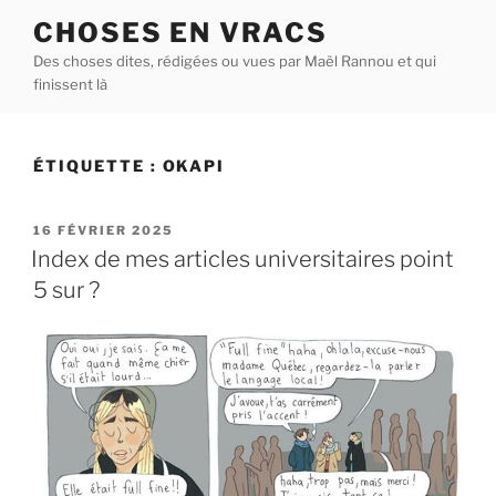
Aller
CHOSES EN VRACS
au
Des choses dites, rédigées ou vues par Maël Rannou et qui
contenu
finissent là
principal
ÉTIQUETTE :
OKAPI
PUBLIÉ
16 FÉVRIER 2025
LE
Index de mes articles universitaires point
5 sur ?