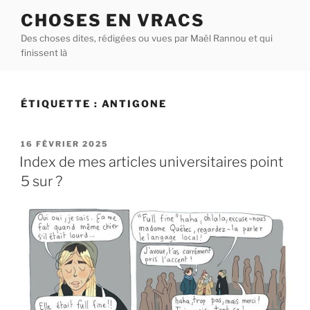
Aller
CHOSES EN VRACS
au
Des choses dites, rédigées ou vues par Maël Rannou et qui
contenu
finissent là
principal
ÉTIQUETTE :
ANTIGONE
PUBLIÉ
16 FÉVRIER 2025
LE
Index de mes articles universitaires point
5 sur ?