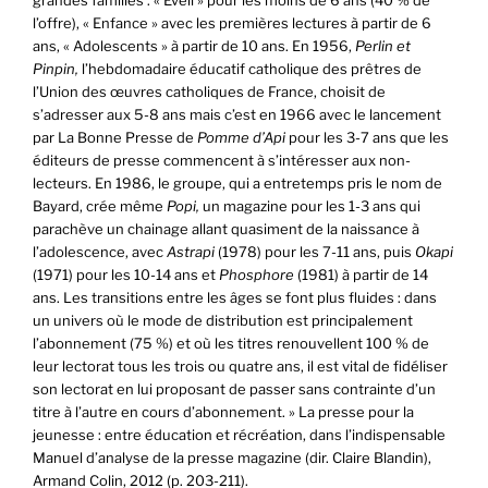
l’offre), « Enfance » avec les premières lectures à partir de 6
ans, « Adolescents » à partir de 10 ans. En 1956,
Perlin et
Pinpin,
l’hebdomadaire éducatif catholique des prêtres de
l’Union des œuvres catholiques de France, choisit de
s’adresser aux 5-8 ans mais c’est en 1966 avec le lancement
par La Bonne Presse de
Pomme d’Api
pour les 3-7 ans que les
éditeurs de presse commencent à s’intéresser aux non-
lecteurs. En 1986, le groupe, qui a entretemps pris le nom de
Bayard, crée même
Popi,
un magazine pour les 1-3 ans qui
parachève un chainage allant quasiment de la naissance à
l’adolescence, avec
Astrapi
(1978) pour les 7-11 ans, puis
Okapi
(1971) pour les 10-14 ans et
Phosphore
(1981) à partir de 14
ans. Les transitions entre les âges se font plus fluides : dans
un univers où le mode de distribution est principalement
l’abonnement (75 %) et où les titres renouvellent 100 % de
leur lectorat tous les trois ou quatre ans, il est vital de fidéliser
son lectorat en lui proposant de passer sans contrainte d’un
titre à l’autre en cours d’abonnement. » La presse pour la
jeunesse : entre éducation et récréation, dans l’indispensable
Manuel d’analyse de la presse magazine (dir. Claire Blandin),
Armand Colin, 2012 (p. 203-211).