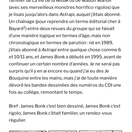
familier de
La vie de la Rédak
ou de
Maudit Manoir
(avec ses merveilleux monstres horrifico-rigolos) que
je lisais jusqu’alors dans
Astrapi
, auquel j’étais abonné.
Un chaînage (pour reprendre un terme éditorial cher à
2
Bayard
) entre deux revues du groupe qui se faisait
d’une manière logique en termes d’âge, mais non
chronologique en termes de parution : né en 1989,
j’étais abonné à
Astrapi
entre quelque chose comme 6
et 10/11 ans, et
James Bonk
a débuté en 1995, avant de
continuer un certain nombre d’années. Je ne serai pas
surpris qu’il y en ai encore eu quand j’ai eu des
Je
Bouquine
entre les mains, mais j’ai de toute manière
dévoré les bandes dessinées des numéros du CDI une
fois au collège, remontant le temps.
Bref : James Bonk c’est bien dessiné, James Bonk c’est
rigolo, James Bonk c’était familier, un rendez-vous
régulier.