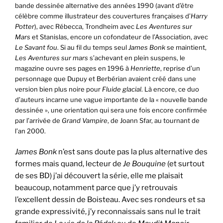
bande dessinée alternative des années 1990 (avant d’être
célèbre comme illustrateur des couvertures françaises d’
Harry
Potter
), avec Rébecca, Trondheim avec
Les Aventures sur
Mars
et Stanislas, encore un cofondateur de l’Association, avec
Le Savant fou
. Si au fil du temps seul
James Bonk
se maintient,
Les Aventures sur mars
s’achevant en plein suspens, le
magazine ouvre ses pages en 1996 à
Henriette
, reprise d’un
personnage que Dupuy et Berbérian avaient créé dans une
version bien plus noire pour
Fluide glacial
. Là encore, ce duo
d’auteurs incarne une vague importante de la « nouvelle bande
dessinée », une orientation qui sera une fois encore confirmée
par l’arrivée de
Grand Vampire
, de Joann Sfar, au tournant de
l’an 2000.
James Bonk
n’est sans doute pas la plus alternative des
formes mais quand, lecteur de
Je Bouquine
(et surtout
de ses BD) j’ai découvert la série, elle me plaisait
beaucoup, notamment parce que j’y retrouvais
l’excellent dessin de Boisteau. Avec ses rondeurs et sa
grande expressivité, j’y reconnaissais sans nul le trait