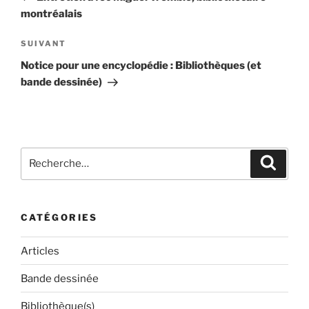
l’article
montréalais
Article
SUIVANT
suivant
Notice pour une encyclopédie : Bibliothèques (et
bande dessinée)
Recherche
Recher
pour
:
CATÉGORIES
Articles
Bande dessinée
Bibliothèque(s)