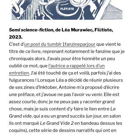
Semi science-fiction
, de Léa Murawiec, Flǔtiste,
2023.
C’est d’
un post du tumblr 1fanzineparjour
que vient le
titre de ce livre, reprenant notamment le fanzine que je
chroniquais alors. J’avais pour être honnête un peu
oublié ce mot, que
l’autrice a rappelé lors d’un
entretien
. J’ai été touché de ça et voilà, parfois j’ai des
fulgurances ! Lorsque Léa a décidé de réunir plusieurs
de ses zines d’Inktober, Antoine m’a proposé d’écrire
une préface, et j’avoue ne pas l’avoir vu venir. Elle est
assez courte, donc je ne peux pas y raconter grand
chose, mais je suis content d’y faire le lien entre
Le
Grand vide
, qui a eu un grand succès (un jour, en salon
ils ont marqué
Le Grand Vide 2
en bandeau dessus les
coquins), cette série de dessins narratifs qui ont en