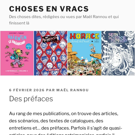
Aller
CHOSES EN VRACS
au
Des choses dites, rédigées ou vues par Maël Rannou et qui
contenu
finissent là
principal
PUBLIÉ
6 FÉVRIER 2026
PAR
MAËL RANNOU
LE
Des préfaces
Au rang de mes publications, on trouve des articles,
des scénarios, des textes de catalogues, des
entretiens et… des préfaces. Parfois il s’agit de quasi-