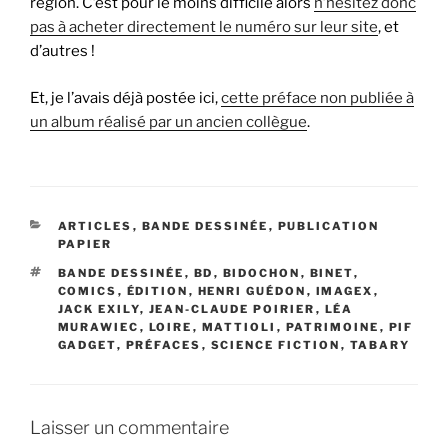
région. C’est pour le moins difficile alors
n’hésitez donc
pas à acheter directement le numéro sur leur site
, et
d’autres !
Et, je l’avais déjà postée ici,
cette préface non publiée à
un album réalisé par un ancien collègue
.
CATÉGORIES
ARTICLES
,
BANDE DESSINÉE
,
PUBLICATION
PAPIER
ÉTIQUETTES
BANDE DESSINÉE
,
BD
,
BIDOCHON
,
BINET
,
COMICS
,
ÉDITION
,
HENRI GUÉDON
,
IMAGEX
,
JACK EXILY
,
JEAN-CLAUDE POIRIER
,
LÉA
MURAWIEC
,
LOIRE
,
MATTIOLI
,
PATRIMOINE
,
PIF
GADGET
,
PRÉFACES
,
SCIENCE FICTION
,
TABARY
Laisser un commentaire