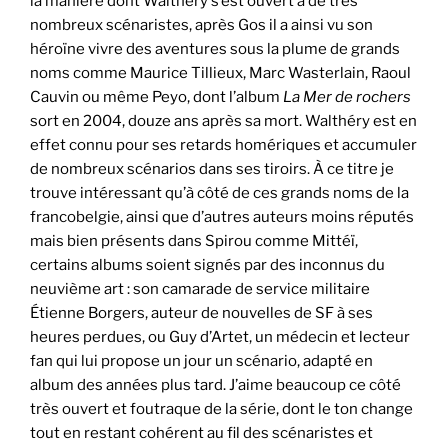
la manière dont Walthéry s’est ouvert à de très
nombreux scénaristes, après Gos il a ainsi vu son
héroïne vivre des aventures sous la plume de grands
noms comme Maurice Tillieux, Marc Wasterlain, Raoul
Cauvin ou même Peyo, dont l’album
La Mer de rochers
sort en 2004, douze ans après sa mort. Walthéry est en
effet connu pour ses retards homériques et accumuler
de nombreux scénarios dans ses tiroirs. À ce titre je
trouve intéressant qu’à côté de ces grands noms de la
francobelgie, ainsi que d’autres auteurs moins réputés
mais bien présents dans Spirou comme Mittéï,
certains albums soient signés par des inconnus du
neuvième art : son camarade de service militaire
Étienne Borgers, auteur de nouvelles de SF à ses
heures perdues, ou Guy d’Artet, un médecin et lecteur
fan qui lui propose un jour un scénario, adapté en
album des années plus tard. J’aime beaucoup ce côté
très ouvert et foutraque de la série, dont le ton change
tout en restant cohérent au fil des scénaristes et