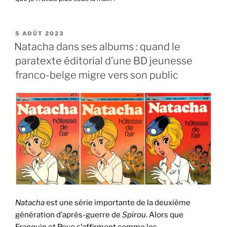
PUBLIÉ
5 AOÛT 2023
LE
Natacha dans ses albums : quand le
paratexte éditorial d’une BD jeunesse
franco-belge migre vers son public
Natacha
est une série importante de la deuxième
génération d’après-guerre de
Spirou
. Alors que
Franquin et Peyo s’affirment comme les