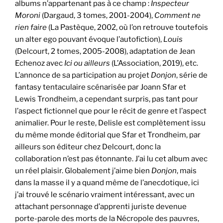
albums n’appartenant pas à ce champ :
Inspecteur
Moroni
(Dargaud, 3 tomes, 2001-2004),
Comment ne
rien faire
(La Pastèque, 2002, où l’on retrouve toutefois
un alter ego pouvant évoque l’autofiction),
Louis
(Delcourt, 2 tomes, 2005-2008), adaptation de Jean
Echenoz avec
Ici ou ailleurs
(L’Association, 2019), etc.
L’annonce de sa participation au projet
Donjon
, série de
fantasy tentaculaire scénarisée par Joann Sfar et
Lewis Trondheim, a cependant surpris, pas tant pour
l’aspect fictionnel que pour le récit de genre et l’aspect
animalier. Pour le reste, Delisle est complètement issu
du même monde éditorial que Sfar et Trondheim, par
ailleurs son éditeur chez Delcourt, donc la
collaboration n’est pas étonnante. J’ai lu cet album avec
un réel plaisir. Globalement j’aime bien
Donjon
, mais
dans la masse il y a quand même de l’anecdotique, ici
j’ai trouvé le scénario vraiment intéressant, avec un
attachant personnage d’apprenti juriste devenue
porte-parole des morts de la Nécropole des pauvres,