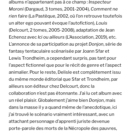
albums n’appartenant pas à ce champ :
Inspecteur
Moroni
(Dargaud, 3 tomes, 2001-2004),
Comment ne
rien faire
(La Pastèque, 2002, où l’on retrouve toutefois
un alter ego pouvant évoque l’autofiction),
Louis
(Delcourt, 2 tomes, 2005-2008), adaptation de Jean
Echenoz avec
Ici ou ailleurs
(L’Association, 2019), etc.
L’annonce de sa participation au projet
Donjon
, série de
fantasy tentaculaire scénarisée par Joann Sfar et
Lewis Trondheim, a cependant surpris, pas tant pour
l’aspect fictionnel que pour le récit de genre et l’aspect
animalier. Pour le reste, Delisle est complètement issu
du même monde éditorial que Sfar et Trondheim, par
ailleurs son éditeur chez Delcourt, donc la
collaboration n’est pas étonnante. J’ai lu cet album avec
un réel plaisir. Globalement j’aime bien
Donjon
, mais
dans la masse il y a quand même de l’anecdotique, ici
j’ai trouvé le scénario vraiment intéressant, avec un
attachant personnage d’apprenti juriste devenue
porte-parole des morts de la Nécropole des pauvres,