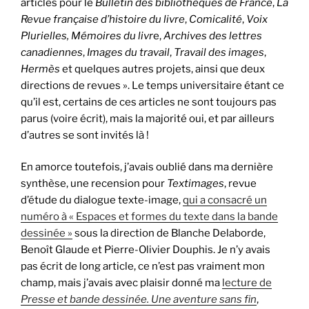
articles pour le
Bulletin des bibliothèques de France
,
La
Revue française d’histoire du livre
,
Comicalité
,
Voix
Plurielles, Mémoires du livr
e,
Archives des lettres
canadiennes
,
Images du travail
,
Travail des images
,
Hermès
et quelques autres projets, ainsi que deux
directions de revues ». Le temps universitaire étant ce
qu’il est, certains de ces articles ne sont toujours pas
parus (voire écrit), mais la majorité oui, et par ailleurs
d’autres se sont invités là !
En amorce toutefois, j’avais oublié dans ma dernière
synthèse, une recension pour
Textimages
, revue
d’étude du dialogue texte-image,
qui a consacré un
numéro à « Espaces et formes du texte dans la bande
dessinée »
sous la direction de Blanche Delaborde,
Benoît Glaude et Pierre-Olivier Douphis. Je n’y avais
pas écrit de long article, ce n’est pas vraiment mon
champ, mais j’avais avec plaisir donné ma
lecture de
Presse et bande dessinée. Une aventure sans fin
,