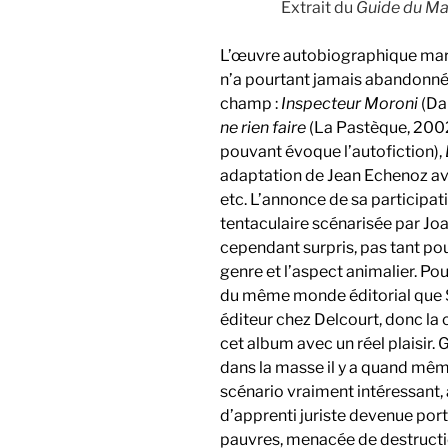
Extrait du
Guide du Ma
L’œuvre autobiographique marque
n’a pourtant jamais abandonné
champ :
Inspecteur Moroni
(Da
ne rien faire
(La Pastèque, 2002,
pouvant évoque l’autofiction),
adaptation de Jean Echenoz a
etc. L’annonce de sa participat
tentaculaire scénarisée par Jo
cependant surpris, pas tant pour
genre et l’aspect animalier. Pou
du même monde éditorial que Sf
éditeur chez Delcourt, donc la c
cet album avec un réel plaisir.
dans la masse il y a quand même 
scénario vraiment intéressant
d’apprenti juriste devenue por
pauvres, menacée de destructi