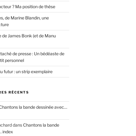
cteur ? Ma position de thèse
s, de Marine Blandin, une
cture
e de James Bonk (et de Manu
ttaché de presse : Un bédéaste de
tit personnel
u futur : un strip exemplaire
ES RÉCENTS
Chantons la bande dessinée avec…
uchard
dans
Chantons la bande
… index