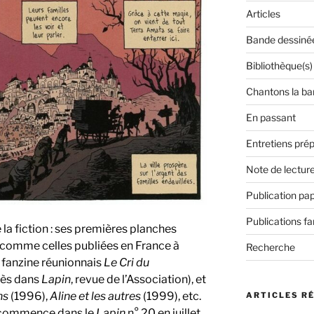
Articles
Bande dessiné
Bibliothèque(s)
Chantons la ba
En passant
Entretiens prép
Note de lectur
Publication pap
Publications f
 la fiction : ses premières planches
 comme celles publiées en France à
Recherche
e fanzine réunionnais
Le Cri du
rès dans
Lapin
, revue de l’Association), et
ns
(1996),
Aline et les autres
(1999), etc.
ARTICLES R
commence dans le
Lapin
n° 20 en juillet