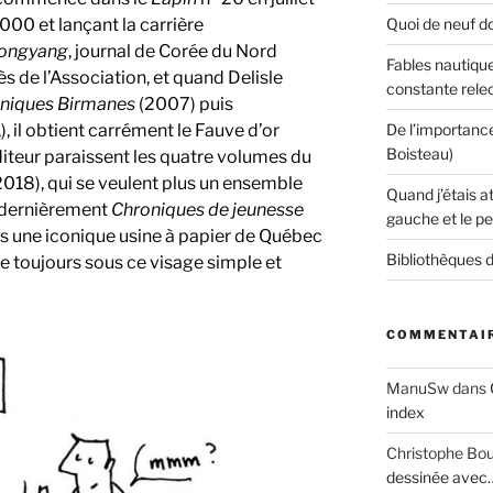
000 et lançant la carrière
Quoi de neuf do
ongyang
, journal de Corée du Nord
Fables nautique
s de l’Association, et quand Delisle
constante rele
niques Birmanes
(2007) puis
), il obtient carrément le Fauve d’or
De l’importanc
Boisteau)
teur paraissent les quatre volumes du
018), qui se veulent plus un ensemble
Quand j’étais a
s dernièrement
Chroniques de jeunesse
gauche et le pe
ans une iconique usine à papier de Québec
Bibliothèques d
nte toujours sous ce visage simple et
COMMENTAIR
ManuSw
dans
index
Christophe Bo
dessinée avec