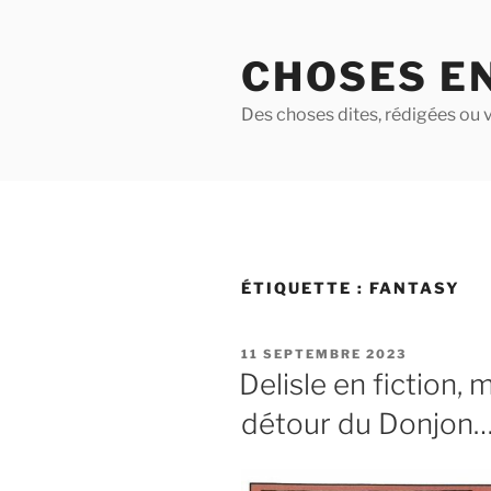
Aller
au
CHOSES E
contenu
principal
Des choses dites, rédigées ou v
ÉTIQUETTE :
FANTASY
PUBLIÉ
11 SEPTEMBRE 2023
LE
Delisle en fiction, 
détour du Donjon