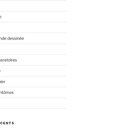
e
nde dessinée
aratoires
e
ier
antômes
ÉCENTS