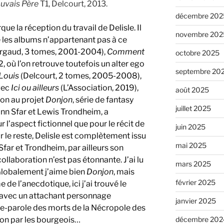
uvais Père
T1, Delcourt, 2013.
décembre 202
 la réception du travail de Delisle. Il
novembre 202
 les albums n’appartenant pas à ce
rgaud, 3 tomes, 2001-2004),
Comment
octobre 2025
 où l’on retrouve toutefois un alter ego
septembre 20
Louis
(Delcourt, 2 tomes, 2005-2008),
vec
Ici ou ailleurs
(L’Association, 2019),
août 2025
ion au projet
Donjon
, série de fantasy
juillet 2025
ann Sfar et Lewis Trondheim, a
 l’aspect fictionnel que pour le récit de
juin 2025
r le reste, Delisle est complètement issu
mai 2025
ar et Trondheim, par ailleurs son
ollaboration n’est pas étonnante. J’ai lu
mars 2025
 Globalement j’aime bien
Donjon
, mais
février 2025
de l’anecdotique, ici j’ai trouvé le
, avec un attachant personnage
janvier 2025
te-parole des morts de la Nécropole des
on par les bourgeois…
décembre 202