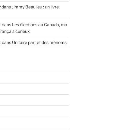
y
dans
Jimmy Beaulieu : un livre,
x
dans
Les élections au Canada, ma
français curieux
x
dans
Un faire part et des prénoms.