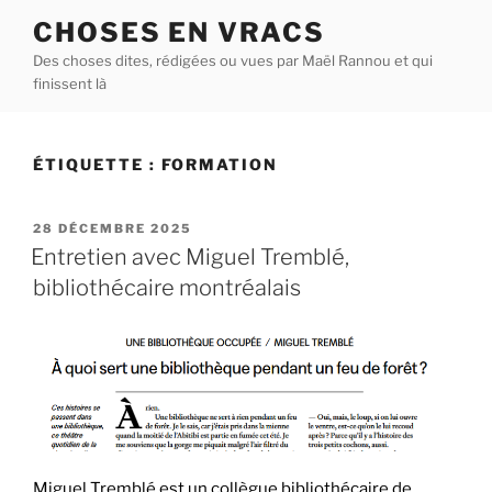
Aller
CHOSES EN VRACS
au
Des choses dites, rédigées ou vues par Maël Rannou et qui
contenu
finissent là
principal
ÉTIQUETTE :
FORMATION
PUBLIÉ
28 DÉCEMBRE 2025
LE
Entretien avec Miguel Tremblé,
bibliothécaire montréalais
Miguel Tremblé est un collègue bibliothécaire de