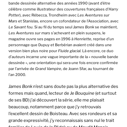
bande dessinée alternative des années 1990 (avant d’être
célèbre comme illustrateur des couvertures françaises d’
Harry
Potter
), avec Rébecca, Trondheim avec
Les Aventures sur
Mars
et Stanislas, encore un cofondateur de l’Association, avec
Le Savant fou
. Si au fil du temps seul
James Bonk
se maintient,
Les Aventures sur mars
s’achevant en plein suspens, le
magazine ouvre ses pages en 1996 à
Henriette
, reprise d’un
personnage que Dupuy et Berbérian avaient créé dans une
version bien plus noire pour
Fluide glacial
. Là encore, ce duo
d’auteurs incarne une vague importante de la « nouvelle bande
dessinée », une orientation qui sera une fois encore confirmée
par l’arrivée de
Grand Vampire
, de Joann Sfar, au tournant de
l’an 2000.
James Bonk
n’est sans doute pas la plus alternative des
formes mais quand, lecteur de
Je Bouquine
(et surtout
de ses BD) j’ai découvert la série, elle me plaisait
beaucoup, notamment parce que j’y retrouvais
l’excellent dessin de Boisteau. Avec ses rondeurs et sa
grande expressivité, j’y reconnaissais sans nul le trait