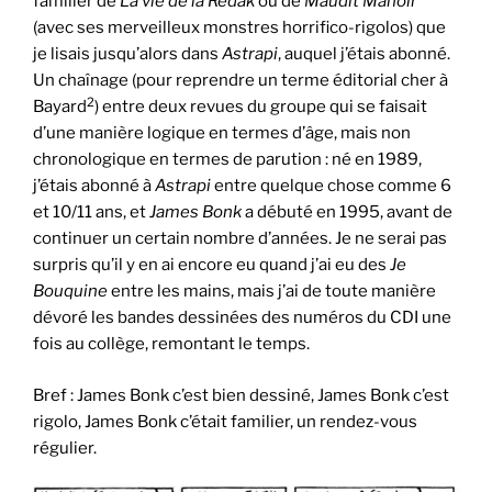
familier de
La vie de la Rédak
ou de
Maudit Manoir
(avec ses merveilleux monstres horrifico-rigolos) que
je lisais jusqu’alors dans
Astrapi
, auquel j’étais abonné.
Un chaînage (pour reprendre un terme éditorial cher à
2
Bayard
) entre deux revues du groupe qui se faisait
d’une manière logique en termes d’âge, mais non
chronologique en termes de parution : né en 1989,
j’étais abonné à
Astrapi
entre quelque chose comme 6
et 10/11 ans, et
James Bonk
a débuté en 1995, avant de
continuer un certain nombre d’années. Je ne serai pas
surpris qu’il y en ai encore eu quand j’ai eu des
Je
Bouquine
entre les mains, mais j’ai de toute manière
dévoré les bandes dessinées des numéros du CDI une
fois au collège, remontant le temps.
Bref : James Bonk c’est bien dessiné, James Bonk c’est
rigolo, James Bonk c’était familier, un rendez-vous
régulier.