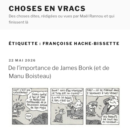
Aller
CHOSES EN VRACS
au
Des choses dites, rédigées ou vues par Maël Rannou et qui
contenu
finissent là
principal
ÉTIQUETTE :
FRANÇOISE HACHE-BISSETTE
PUBLIÉ
22 MAI 2026
LE
De l’importance de James Bonk (et de
Manu Boisteau)