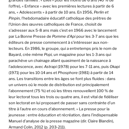
l’offre), « Enfance » avec les premières lectures à partir de 6
ans, « Adolescents » à partir de 10 ans. En 1956,
Perlin et
Pinpin,
l’hebdomadaire éducatif catholique des prêtres de
l’Union des œuvres catholiques de France, choisit de
s’adresser aux 5-8 ans mais c’est en 1966 avec le lancement
par La Bonne Presse de
Pomme d’Api
pour les 3-7 ans que les
éditeurs de presse commencent à s’intéresser aux non-
lecteurs. En 1986, le groupe, qui a entretemps pris le nom de
Bayard, crée même
Popi,
un magazine pour les 1-3 ans qui
parachève un chainage allant quasiment de la naissance à
l’adolescence, avec
Astrapi
(1978) pour les 7-11 ans, puis
Okapi
(1971) pour les 10-14 ans et
Phosphore
(1981) à partir de 14
ans. Les transitions entre les âges se font plus fluides : dans
un univers où le mode de distribution est principalement
l’abonnement (75 %) et où les titres renouvellent 100 % de
leur lectorat tous les trois ou quatre ans, il est vital de fidéliser
son lectorat en lui proposant de passer sans contrainte d’un
titre à l’autre en cours d’abonnement. » La presse pour la
jeunesse : entre éducation et récréation, dans l’indispensable
Manuel d’analyse de la presse magazine (dir. Claire Blandin),
Armand Colin, 2012 (p. 203-211).