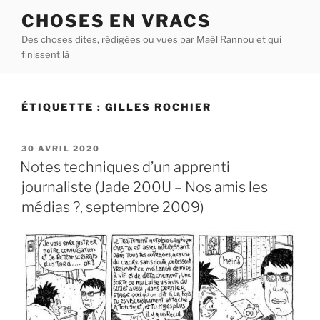
Aller
CHOSES EN VRACS
au
Des choses dites, rédigées ou vues par Maël Rannou et qui
contenu
finissent là
principal
ÉTIQUETTE :
GILLES ROCHIER
PUBLIÉ
30 AVRIL 2020
LE
Notes techniques d’un apprenti
journaliste (Jade 200U – Nos amis les
médias ?, septembre 2009)