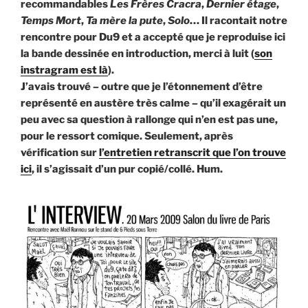
recommandables
Les
Frères
Cracra
,
Dernier
étage
,
Temps
Mort
,
Ta mère la pute
,
Solo
… Il racontait notre
rencontre pour Du9 et a accepté que je reproduise ici
la bande dessinée en introduction, merci à luit (
son
instragram est là
).
J’avais trouvé – outre que je l’étonnement d’être
représenté en austère très calme – qu’il exagérait un
peu avec sa question à rallonge qui n’en est pas une,
pour le ressort comique. Seulement, après
vérification sur
l’entretien retranscrit que l’on trouve
ici
, il s’agissait d’un pur copié/collé. Hum.