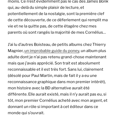
moins. Ce n’est évidemment pas le cas des
James Bonk
qui, au-delà du simple plaisir de lecture, et
potentiellement de la nostalgie, sont la première clef
de cette découverte, de ce déferlement qui remplit ma
vie et ne la quitte pas, de cette étagère chez mes
parents où sont rangés la majorité de mes Cornélius…
J’ai lu d’autres Boisteau, de petits albums chez Thierry
Magnier,
un improbable guide du poney
, un album plus
adulte dont je n’ai pas retenu grand-chose maintenant
mais que j’avais apprécié. Son trait est absolument
reconnaissable et il est très fort. Sans lui, clairement
(désolé pour Paul Martin, mais de fait il y a eu une
reconnaissance graphique dans mon premier intérêt),
mon histoire avec la BD alternative aurait été
différente. Elle aurait existé, mais il n’y aurait pas eu, si
tôt, mon premier Cornélius acheté avec mon argent, et
donnant un rôle si important à cet éditeur dans ce
monde qui s’ouvrait.