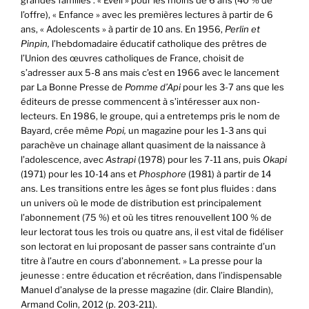
l’offre), « Enfance » avec les premières lectures à partir de 6
ans, « Adolescents » à partir de 10 ans. En 1956,
Perlin et
Pinpin,
l’hebdomadaire éducatif catholique des prêtres de
l’Union des œuvres catholiques de France, choisit de
s’adresser aux 5-8 ans mais c’est en 1966 avec le lancement
par La Bonne Presse de
Pomme d’Api
pour les 3-7 ans que les
éditeurs de presse commencent à s’intéresser aux non-
lecteurs. En 1986, le groupe, qui a entretemps pris le nom de
Bayard, crée même
Popi,
un magazine pour les 1-3 ans qui
parachève un chainage allant quasiment de la naissance à
l’adolescence, avec
Astrapi
(1978) pour les 7-11 ans, puis
Okapi
(1971) pour les 10-14 ans et
Phosphore
(1981) à partir de 14
ans. Les transitions entre les âges se font plus fluides : dans
un univers où le mode de distribution est principalement
l’abonnement (75 %) et où les titres renouvellent 100 % de
leur lectorat tous les trois ou quatre ans, il est vital de fidéliser
son lectorat en lui proposant de passer sans contrainte d’un
titre à l’autre en cours d’abonnement. » La presse pour la
jeunesse : entre éducation et récréation, dans l’indispensable
Manuel d’analyse de la presse magazine (dir. Claire Blandin),
Armand Colin, 2012 (p. 203-211).