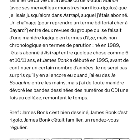
familier de
La vie de la Rédak
ou de
Maudit Manoir
(avec ses merveilleux monstres horrifico-rigolos) que
je lisais jusqu’alors dans
Astrapi
, auquel j’étais abonné.
Un chaînage (pour reprendre un terme éditorial cher à
2
Bayard
) entre deux revues du groupe qui se faisait
d’une manière logique en termes d’âge, mais non
chronologique en termes de parution : né en 1989,
j’étais abonné à
Astrapi
entre quelque chose comme 6
et 10/11 ans, et
James Bonk
a débuté en 1995, avant de
continuer un certain nombre d’années. Je ne serai pas
surpris qu’il y en ai encore eu quand j’ai eu des
Je
Bouquine
entre les mains, mais j’ai de toute manière
dévoré les bandes dessinées des numéros du CDI une
fois au collège, remontant le temps.
Bref : James Bonk c’est bien dessiné, James Bonk c’est
rigolo, James Bonk c’était familier, un rendez-vous
régulier.