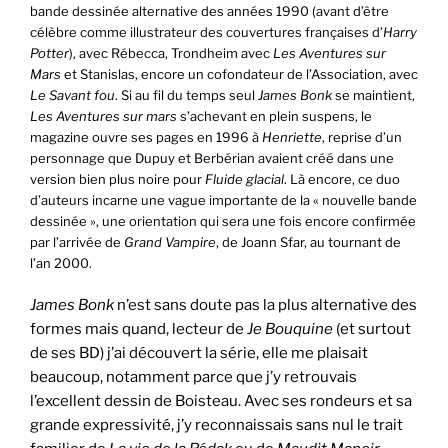
bande dessinée alternative des années 1990 (avant d’être
célèbre comme illustrateur des couvertures françaises d’
Harry
Potter
), avec Rébecca, Trondheim avec
Les Aventures sur
Mars
et Stanislas, encore un cofondateur de l’Association, avec
Le Savant fou
. Si au fil du temps seul
James Bonk
se maintient,
Les Aventures sur mars
s’achevant en plein suspens, le
magazine ouvre ses pages en 1996 à
Henriette
, reprise d’un
personnage que Dupuy et Berbérian avaient créé dans une
version bien plus noire pour
Fluide glacial
. Là encore, ce duo
d’auteurs incarne une vague importante de la « nouvelle bande
dessinée », une orientation qui sera une fois encore confirmée
par l’arrivée de
Grand Vampire
, de Joann Sfar, au tournant de
l’an 2000.
James Bonk
n’est sans doute pas la plus alternative des
formes mais quand, lecteur de
Je Bouquine
(et surtout
de ses BD) j’ai découvert la série, elle me plaisait
beaucoup, notamment parce que j’y retrouvais
l’excellent dessin de Boisteau. Avec ses rondeurs et sa
grande expressivité, j’y reconnaissais sans nul le trait