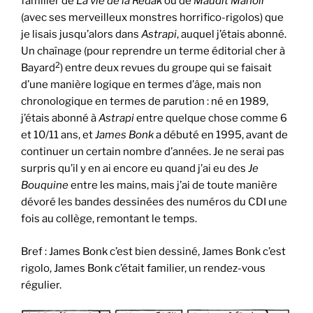
familier de
La vie de la Rédak
ou de
Maudit Manoir
(avec ses merveilleux monstres horrifico-rigolos) que
je lisais jusqu’alors dans
Astrapi
, auquel j’étais abonné.
Un chaînage (pour reprendre un terme éditorial cher à
2
Bayard
) entre deux revues du groupe qui se faisait
d’une manière logique en termes d’âge, mais non
chronologique en termes de parution : né en 1989,
j’étais abonné à
Astrapi
entre quelque chose comme 6
et 10/11 ans, et
James Bonk
a débuté en 1995, avant de
continuer un certain nombre d’années. Je ne serai pas
surpris qu’il y en ai encore eu quand j’ai eu des
Je
Bouquine
entre les mains, mais j’ai de toute manière
dévoré les bandes dessinées des numéros du CDI une
fois au collège, remontant le temps.
Bref : James Bonk c’est bien dessiné, James Bonk c’est
rigolo, James Bonk c’était familier, un rendez-vous
régulier.