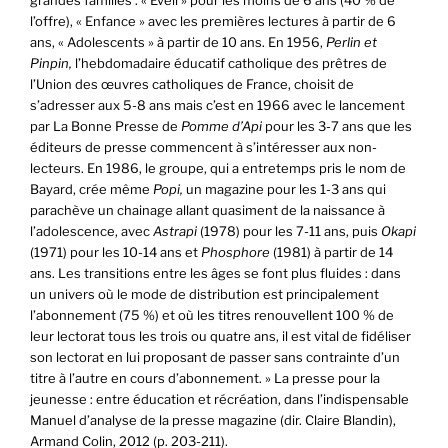
l’offre), « Enfance » avec les premières lectures à partir de 6
ans, « Adolescents » à partir de 10 ans. En 1956,
Perlin et
Pinpin,
l’hebdomadaire éducatif catholique des prêtres de
l’Union des œuvres catholiques de France, choisit de
s’adresser aux 5-8 ans mais c’est en 1966 avec le lancement
par La Bonne Presse de
Pomme d’Api
pour les 3-7 ans que les
éditeurs de presse commencent à s’intéresser aux non-
lecteurs. En 1986, le groupe, qui a entretemps pris le nom de
Bayard, crée même
Popi,
un magazine pour les 1-3 ans qui
parachève un chainage allant quasiment de la naissance à
l’adolescence, avec
Astrapi
(1978) pour les 7-11 ans, puis
Okapi
(1971) pour les 10-14 ans et
Phosphore
(1981) à partir de 14
ans. Les transitions entre les âges se font plus fluides : dans
un univers où le mode de distribution est principalement
l’abonnement (75 %) et où les titres renouvellent 100 % de
leur lectorat tous les trois ou quatre ans, il est vital de fidéliser
son lectorat en lui proposant de passer sans contrainte d’un
titre à l’autre en cours d’abonnement. » La presse pour la
jeunesse : entre éducation et récréation, dans l’indispensable
Manuel d’analyse de la presse magazine (dir. Claire Blandin),
Armand Colin, 2012 (p. 203-211).