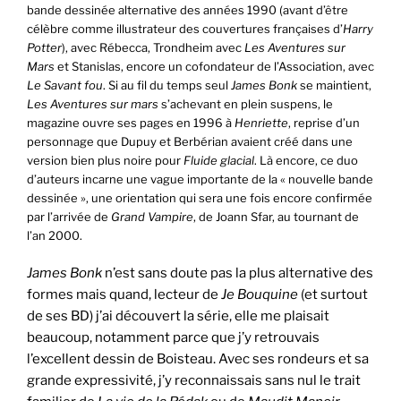
bande dessinée alternative des années 1990 (avant d’être
célèbre comme illustrateur des couvertures françaises d’
Harry
Potter
), avec Rébecca, Trondheim avec
Les Aventures sur
Mars
et Stanislas, encore un cofondateur de l’Association, avec
Le Savant fou
. Si au fil du temps seul
James Bonk
se maintient,
Les Aventures sur mars
s’achevant en plein suspens, le
magazine ouvre ses pages en 1996 à
Henriette
, reprise d’un
personnage que Dupuy et Berbérian avaient créé dans une
version bien plus noire pour
Fluide glacial
. Là encore, ce duo
d’auteurs incarne une vague importante de la « nouvelle bande
dessinée », une orientation qui sera une fois encore confirmée
par l’arrivée de
Grand Vampire
, de Joann Sfar, au tournant de
l’an 2000.
James Bonk
n’est sans doute pas la plus alternative des
formes mais quand, lecteur de
Je Bouquine
(et surtout
de ses BD) j’ai découvert la série, elle me plaisait
beaucoup, notamment parce que j’y retrouvais
l’excellent dessin de Boisteau. Avec ses rondeurs et sa
grande expressivité, j’y reconnaissais sans nul le trait