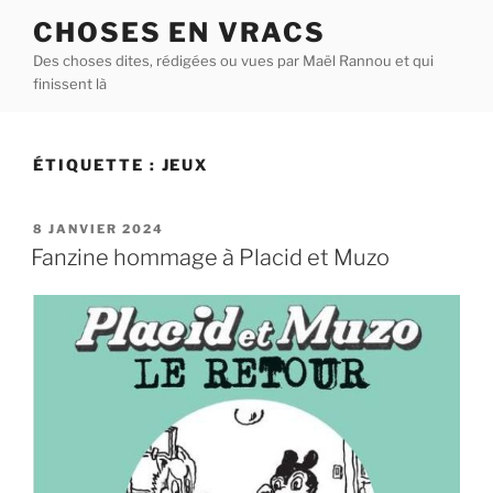
Aller
CHOSES EN VRACS
au
Des choses dites, rédigées ou vues par Maël Rannou et qui
contenu
finissent là
principal
ÉTIQUETTE :
JEUX
PUBLIÉ
8 JANVIER 2024
LE
Fanzine hommage à Placid et Muzo