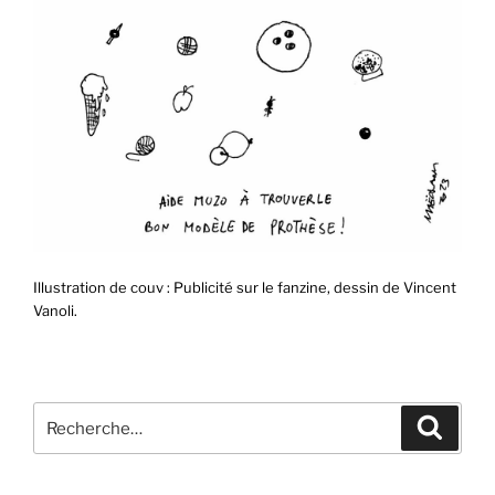
Illustration de couv : Publicité sur le fanzine, dessin de Vincent
Vanoli.
Recherche
Recher
pour
: