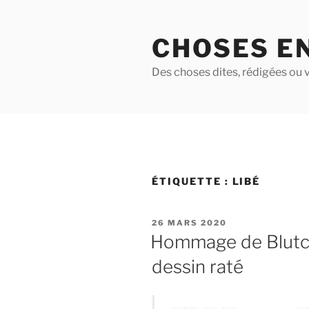
Aller
au
CHOSES E
contenu
principal
Des choses dites, rédigées ou v
ÉTIQUETTE :
LIBÉ
PUBLIÉ
26 MARS 2020
LE
Hommage de Blutch
dessin raté