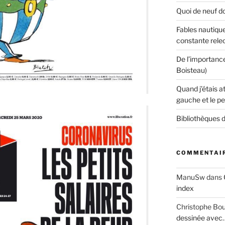
Quoi de neuf do
Fables nautique
constante rele
De l’importanc
Boisteau)
Quand j’étais a
gauche et le pe
Bibliothèques d
COMMENTAIR
ManuSw
dans
index
Christophe Bo
dessinée avec