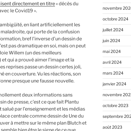
isent directement en titre
« décès du
novembre 202
avec le Covid19 ».
octobre 2024
ambigüité, en liant artificiellement les
juillet 2024
maladroite, qui porte de la confusion
nformation, bref l’inverse d’un dessin de
juin 2024
n’est pas dramatique en soi, mais on peut
mai 2024
loie Willem (un des meilleurs
 et qui a prouvé aimer l’image et la
avril 2024
 reprises passe un dessin certes joli,
mars 2024
é en couverture. Vu les réactions, son
 donne presque une fausse nouvelle.
janvier 2024
novembre 202
r mollement deux informations sans
in de presse, c’est ce que fait Plantu
octobre 2023
t salué par l’enseignement et les médias
 place centrale comme dessin de Une du
septembre 20
ver à mettre sur le même plan Blutch et
août 2023
 semble bien être le signe de ce que