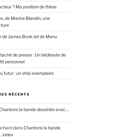
cteur ? Ma position de thèse
s, de Marine Blandin, une
cture
e de James Bonk (et de Manu
ttaché de presse : Un bédéaste de
tit personnel
u futur : un strip exemplaire
ES RÉCENTS
Chantons la bande dessinée avec…
uchard
dans
Chantons la bande
… index