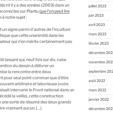
décrit il y a des années (2003) dans un
juillet 2023
ncorrectes sur Plantu
que l’on peut lire
juin 2023
e à notre sujet :
avril 2023
t un signe parmi d’autres de l’inculture
mars 2023
phique que cette unanimité dans les
ateur qui n’en mérite certainement pas
février 2023
décembre 202
 lassant qui, neuf fois sur dix, ruine
novembre 202
tention du dessin à délivrer un
septembre 20
nise la rencontre entre deux
nt pour seul point commun que d’être
août 2022
Souvent arbitraire et laborieuse (voire
isait intervenir le Front national dans un
mars 2022
cédé la veille), cette construction
janvier 2022
 une sorte de résumé des deux grands
aire vraiment aucun. […]
décembre 202