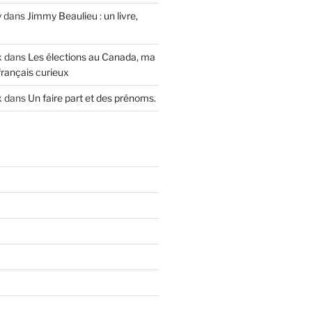
y
dans
Jimmy Beaulieu : un livre,
x
dans
Les élections au Canada, ma
français curieux
x
dans
Un faire part et des prénoms.