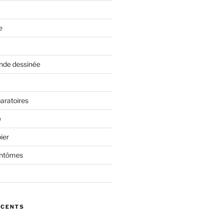
e
nde dessinée
aratoires
e
ier
antômes
ÉCENTS