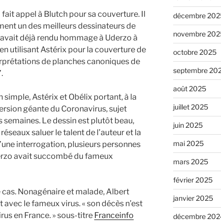
 fait appel à Blutch pour sa couverture. Il
décembre 202
ément un des meilleurs dessinateurs de
novembre 202
l avait déjà rendu hommage à Uderzo à
n utilisant Astérix pour la couverture de
octobre 2025
erprétations de planches canoniques de
septembre 20
.
août 2025
 simple, Astérix et Obélix portant, à la
juillet 2025
ersion géante du Coronavirus, sujet
es semaines. Le dessin est plutôt beau,
juin 2025
réseaux saluer le talent de l’auteur et la
mai 2025
une interrogation, plusieurs personnes
erzo avait succombé du fameux
mars 2025
février 2025
le cas. Nonagénaire et malade, Albert
janvier 2025
t avec le fameux virus. « son décès n’est
rus en France. » sous-titre
Franceinfo
décembre 202