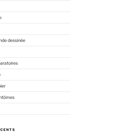
e
nde dessinée
aratoires
e
ier
antômes
ÉCENTS