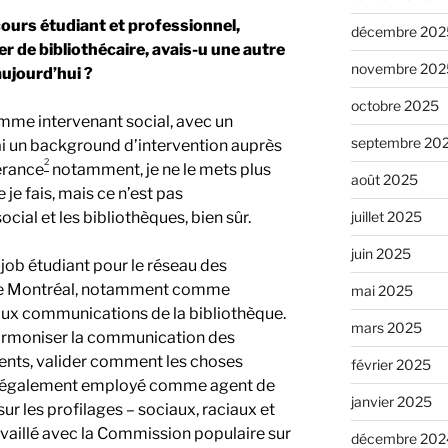
ours étudiant et professionnel,
décembre 202
r de bibliothécaire, avais-u une autre
novembre 202
aujourd’hui ?
octobre 2025
mme intervenant social, avec un
septembre 20
’ai un background d’intervention auprès
2
érance
notamment, je ne le mets plus
août 2025
 je fais, mais ce n’est pas
juillet 2025
ial et les bibliothèques, bien sûr.
juin 2025
n job étudiant pour le réseau des
é de Montréal, notamment comme
mai 2025
 aux communications de la bibliothèque.
mars 2025
it harmoniser la communication des
gents, valider comment les choses
février 2025
s également employé comme agent de
janvier 2025
ur les profilages – sociaux, raciaux et
availlé avec la Commission populaire sur
décembre 202