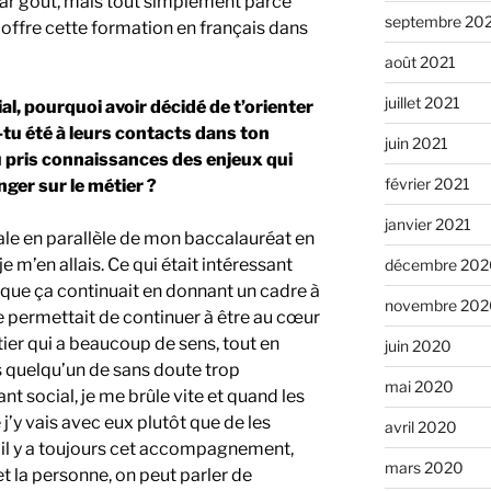
r goût, mais tout simplement parce
septembre 20
i offre cette formation en français dans
août 2021
juillet 2021
al, pourquoi avoir décidé de t’orienter
-tu été à leurs contacts dans ton
juin 2021
 pris connaissances des enjeux qui
février 2021
nger sur le métier ?
janvier 2021
ciale en parallèle de mon baccalauréat en
e m’en allais. Ce qui était intéressant
décembre 202
 que ça continuait en donnant un cadre à
novembre 202
e permettait de continuer à être au cœur
r qui a beaucoup de sens, tout en
juin 2020
is quelqu’un de sans doute trop
mai 2020
t social, je me brûle vite et quand les
j’y vais avec eux plutôt que de les
avril 2020
il y a toujours cet accompagnement,
mars 2020
et la personne, on peut parler de