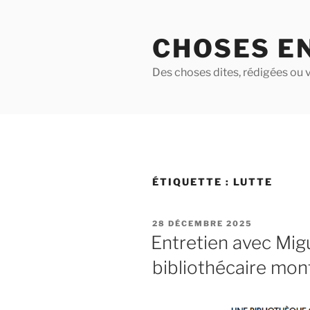
Aller
au
CHOSES E
contenu
principal
Des choses dites, rédigées ou v
ÉTIQUETTE :
LUTTE
PUBLIÉ
28 DÉCEMBRE 2025
LE
Entretien avec Mig
bibliothécaire mon