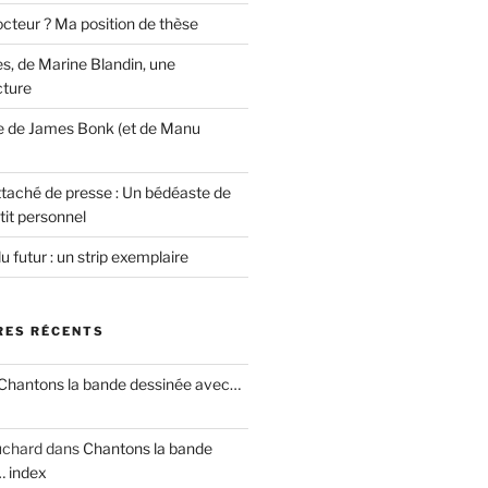
cteur ? Ma position de thèse
s, de Marine Blandin, une
cture
e de James Bonk (et de Manu
ttaché de presse : Un bédéaste de
tit personnel
u futur : un strip exemplaire
ES RÉCENTS
Chantons la bande dessinée avec…
uchard
dans
Chantons la bande
… index