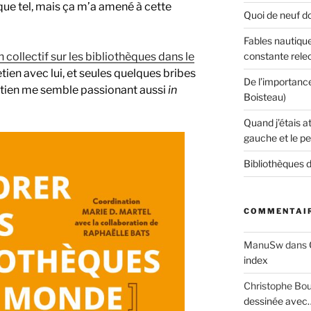
 que tel, mais ça m’a amené à cette
Quoi de neuf do
Fables nautique
constante rele
n collectif sur les bibliothèques dans le
retien avec lui, et seules quelques bribes
De l’importanc
retien me semble passionant aussi
in
Boisteau)
Quand j’étais a
gauche et le pe
Bibliothèques d
COMMENTAIR
ManuSw
dans
index
Christophe Bo
dessinée avec