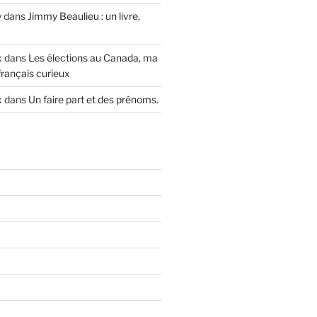
y
dans
Jimmy Beaulieu : un livre,
x
dans
Les élections au Canada, ma
français curieux
x
dans
Un faire part et des prénoms.