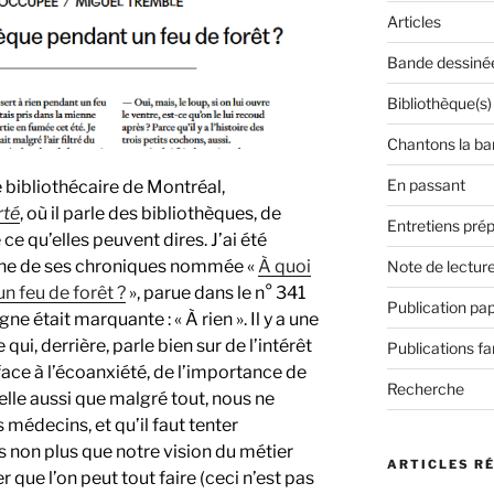
Articles
Bande dessiné
Bibliothèque(s)
Chantons la ba
En passant
 bibliothécaire de Montréal,
rté
, où il parle des bibliothèques, de
Entretiens prép
e ce qu’elles peuvent dires. J’ai été
une de ses chroniques nommée «
À quoi
Note de lectur
n feu de forêt ?
», parue dans le n° 341
Publication pap
ne était marquante : « À rien ». Il y a une
ui, derrière, parle bien sur de l’intérêt
Publications f
ace à l’écoanxiété, de l’importance de
Recherche
pelle aussi que malgré tout, nous ne
médecins, et qu’il faut tenter
 non plus que notre vision du métier
ARTICLES R
que l’on peut tout faire (ceci n’est pas