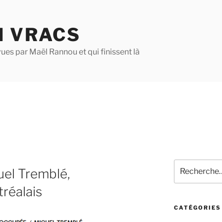
N VRACS
ues par Maël Rannou et qui finissent là
Recherche
uel Tremblé,
pour
:
tréalais
CATÉGORIES