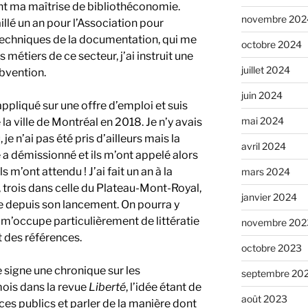
ant ma maîtrise de bibliothéconomie.
novembre 202
illé un an pour l’Association pour
techniques de la documentation, qui me
octobre 2024
 métiers de ce secteur, j’ai instruit une
juillet 2024
bvention.
juin 2024
appliqué sur une offre d’emploi et suis
mai 2024
la ville de Montréal en 2018. Je n’y avais
e n’ai pas été pris d’ailleurs mais la
avril 2024
 a démissionné et ils m’ont appelé alors
 m’ont attendu ! J’ai fait un an à la
mars 2024
 trois dans celle du Plateau-Mont-Royal,
janvier 2024
e depuis son lancement. On pourra y
je m’occupe particulièrement de littératie
novembre 202
 des références.
octobre 2023
e signe une chronique sur les
septembre 20
mois dans la revue
Liberté
, l’idée étant de
août 2023
s publics et parler de la manière dont