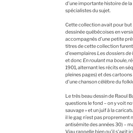
d’une importante histoire de l
spécialistes du sujet.
Cette collection avait pour bu
dessinée québécoises en versi
accompagnés d’une petite prés
titres de cette collection fure
d’exemplaires
Les dossiers de l
et donc
En roulant ma boule
, r
1901, alternant les récits en sé
pleines pages) et des cartoons 
d’une chanson célèbre du folklo
Le très beau dessin de Raoul B
questions le fond – on y voit 
sauvage » et un juif à la caricat
il le gag n’est pas proprement n
antisémite des années 30) – ma
Viau rappelle bien qu’il s’agit 