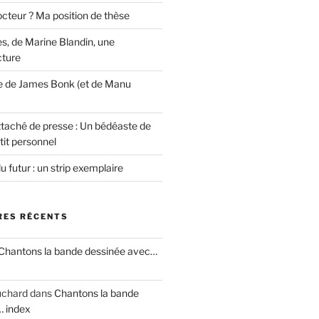
cteur ? Ma position de thèse
s, de Marine Blandin, une
cture
e de James Bonk (et de Manu
ttaché de presse : Un bédéaste de
tit personnel
u futur : un strip exemplaire
ES RÉCENTS
Chantons la bande dessinée avec…
uchard
dans
Chantons la bande
… index