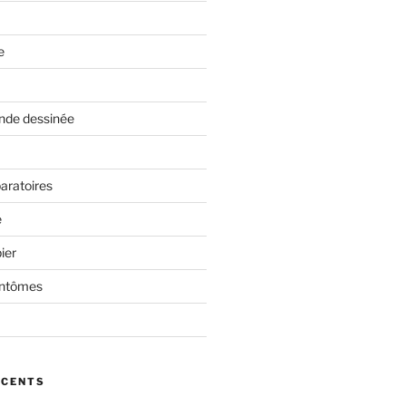
e
nde dessinée
aratoires
e
ier
antômes
ÉCENTS