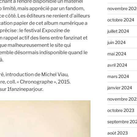
rchant à rendre disponible un matériel
ho limité, mais apprécié par un fandom,
novembre 202
e côté. Les éditeurs ne renient d’ailleurs
octobre 2024
ication papier de cet album numérique a
récise : le festival
Expozine
de
juillet 2024
appel actif des liens entre fanzinat et
juin 2024
 que malheureusement le site qui
semble désormais indisponible quand le
mai 2024
à.
avril 2024
ré, introduction de Michel Viau,
mars 2024
e, coll. « Chronographe », 2015.
janvier 2024
sur 1fanzineparjour.
novembre 202
octobre 2023
septembre 20
août 2023