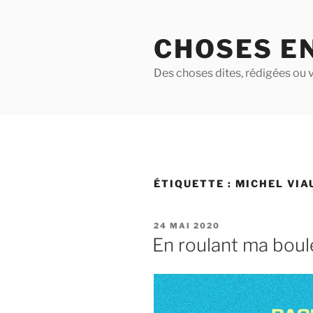
Aller
au
CHOSES E
contenu
principal
Des choses dites, rédigées ou v
ÉTIQUETTE :
MICHEL VIA
PUBLIÉ
24 MAI 2020
LE
En roulant ma boul