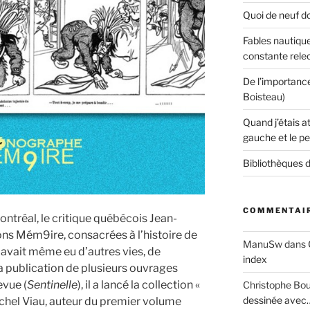
Quoi de neuf do
Fables nautique
constante rele
De l’importanc
Boisteau)
Quand j’étais a
gauche et le pe
Bibliothèques d
COMMENTAIR
ntréal, le critique québécois Jean-
ons Mém9ire, consacrées à l’histoire de
ManuSw
dans
 avait même eu d’autres vies, de
index
publication de plusieurs ouvrages
evue (
Sentinelle
), il a lancé la collection «
Christophe Bo
dessinée avec
chel Viau, auteur du premier volume