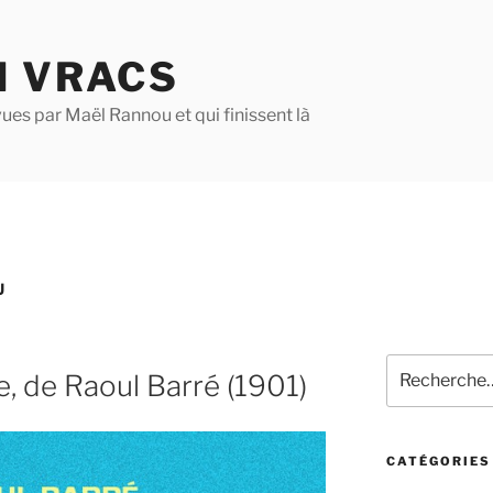
N VRACS
ues par Maël Rannou et qui finissent là
U
Recherche
e, de Raoul Barré (1901)
pour
:
CATÉGORIES