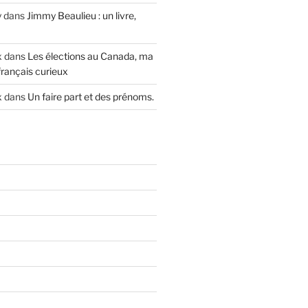
y
dans
Jimmy Beaulieu : un livre,
x
dans
Les élections au Canada, ma
français curieux
x
dans
Un faire part et des prénoms.