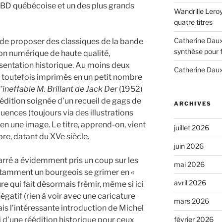
a BD québécoise et un des plus grands
Wandrille Lero
quatre titres
Catherine Dau
t de proposer des classiques de la bande
synthèse pour 
on numérique de haute qualité,
entation historique. Au moins deux
Catherine Dau
nt toutefois imprimés en un petit nombre
’ineffable M. Brillant de Jack Der
(1952)
éédition soignée d’un recueil de gags de
ARCHIVES
quences (toujours via des illustrations
en une image. Le titre, apprend-on, vient
juillet 2026
re, datant du XVe siècle.
juin 2026
arré a évidemment pris un coup sur les
mai 2026
notamment un bourgeois se grimer en «
avril 2026
ure qui fait désormais frémir, même si ici
égatif (rien à voir avec une caricature
mars 2026
is l’intéressante introduction de Michel
février 2026
ici d’une réédition historique pour ceux