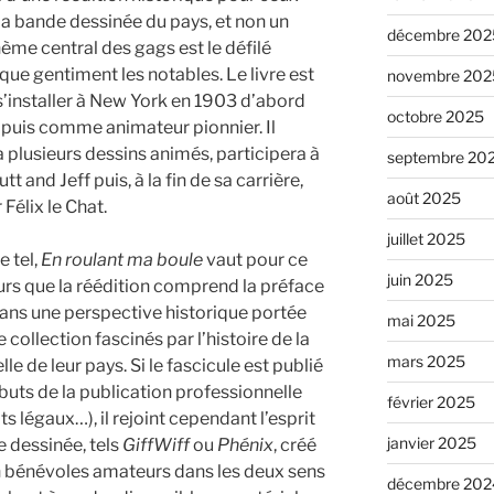
e la bande dessinée du pays, et non un
décembre 202
me central des gags est le défilé
que gentiment les notables. Le livre est
novembre 202
a s’installer à New York en 1903 d’abord
octobre 2025
puis comme animateur pionnier. Il
a plusieurs dessins animés, participera à
septembre 20
 and Jeff puis, à la fin de sa carrière,
août 2025
 Félix le Chat.
juillet 2025
e tel,
En roulant ma boule
vaut pour ce
juin 2025
eurs que la réédition comprend la préface
dans une perspective historique portée
mai 2025
 collection fascinés par l’histoire de la
mars 2025
le de leur pays. Si le fascicule est publié
ributs de la publication professionnelle
février 2025
 légaux…), il rejoint cependant l’esprit
janvier 2025
 dessinée, tels
GiffWiff
ou
Phénix
, créé
n bénévoles amateurs dans les deux sens
décembre 202