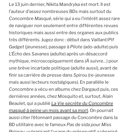
Le 13 juin dernier, Nikita Mandryka est mort. Il est
l’auteur d’assez nombreuses BDs mais surtout du
Concombre Masqué
, série qui a eu l’intérêt assez rare
de naviguer non seulement entre différentes revues
historiques mais aussi entre des organes aux publics
très différents. Jugez donc : début dans
Vaillant
/
Pif
Gadget
(jeunesse), passage à
Pilote
(ado-adulte) puis
L’Écho
des
Savanes
(adulte) après un désaccord
mythique, microscopiquement dans
(À suivre…
) pour
une brève incartade politique (adulte aussi), avant de
finir sa carrière de presse dans
Spirou
(re-jeunesse
mais aussi lecteurs nostalgiques). En parallèle le
Concombre
a vécu en albums chez Dargaud puis, ces
dernières années, chez Mosquito et, surtout, Alain
Beaulet, qui a publié
La Vie secrète du Concombre
masqué
à peine un mois avant sa mort
. On pourrait
aussi citer l’étonnant passage du Concombre dans la
BD utilitaire avec le fameux
Pas de sida pour Miss
Poireau
, vulgarisant l’usage du préservatif, scénarisé