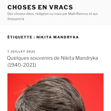
Aller
CHOSES EN VRACS
au
Des choses dites, rédigées ou vues par Maël Rannou et qui
contenu
finissent là
principal
ÉTIQUETTE :
NIKITA MANDRYKA
PUBLIÉ
7 JUILLET 2021
LE
Quelques souvenirs de Nikita Mandryka
(1940-2021)