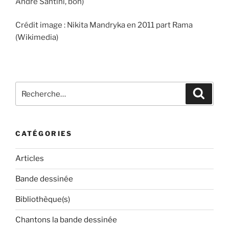
André Santini, bon)
Crédit image : Nikita Mandryka en 2011 part Rama
(Wikimedia)
Recherche
Recher
pour
:
CATÉGORIES
Articles
Bande dessinée
Bibliothèque(s)
Chantons la bande dessinée