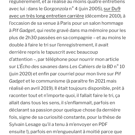
régulièrement, et ai réalisé au moins quatre entretiens
avec lui : dans le
Gorgonzola
n° 4 (juin 2005),
sur Du9
avec un très long entretien carrière
(décembre 2010), à
l’occasion de sa venue à Paris pour un salon hommage
à
Pif
Gadget
, qui reste gravé dans ma mémoire pour les
plus de 2h30 passées en sa compagnie – et au moins le
double à faire le tri sur l’enregistrement, il avait
derrière repris le tapuscrit avec beaucoup
d’attention –, par téléphone pour nourrir mon article
sur
L’Écho
des
savanes
dans
Les
Cahiers
de
la
BD
n° 10
(juin 2020) et enfin par courriel pour mon livre sur
Pif
Gadget
et le communisme (à paraître fin 2021 mais
réalisé en avril 2019). Il était toujours disponible, prêt à
raconter tout et n’importe quoi, il fallait faire le tri, ça
allait dans tous les sens, il s’enflammait, parfois en
déclarant sa passion pour quelque chose (la dernière
fois, signe de sa curiosité constante, pour la thèse de
Sylvain Lesage qu’il a tenu à m’envoyer en PDF
ensuite !), parfois en m’engueulant à moitié parce que