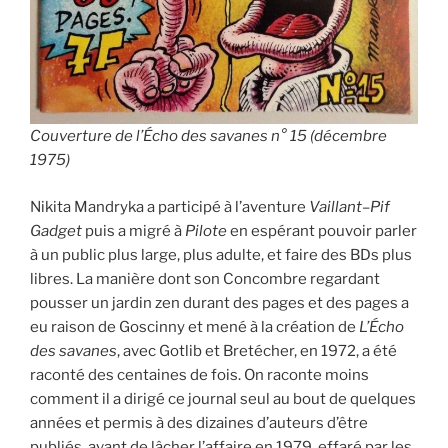
Couverture de l’Écho des savanes n° 15 (décembre
1975)
Nikita Mandryka a participé à l’aventure
Vaillant
–
Pif
Gadget
puis a migré à
Pilote
en espérant pouvoir parler
à un public plus large, plus adulte, et faire des BDs plus
libres. La manière dont son Concombre regardant
pousser un jardin zen durant des pages et des pages a
eu raison de Goscinny et mené à la création de
L’Écho
des savanes
, avec Gotlib et Bretécher, en 1972, a été
raconté des centaines de fois. On raconte moins
comment il a dirigé ce journal seul au bout de quelques
années et permis à des dizaines d’auteurs d’être
publiés, avant de lâcher l’affaire en 1979, effaré par les