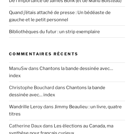
De l’importance de James Bonk (et de Manu Boisteau)
Quand j’étais attaché de presse : Un bédéaste de
gauche et le petit personnel
Bibliothèques du futur : un strip exemplaire
COMMENTAIRES RÉCENTS
ManuSw
dans
Chantons la bande dessinée avec…
index
Christophe Bouchard
dans
Chantons la bande
dessinée avec… index
Wandrille Leroy
dans
Jimmy Beaulieu : un livre, quatre
titres
Catherine Daux
dans
Les élections au Canada, ma
synthèse pour français curieux