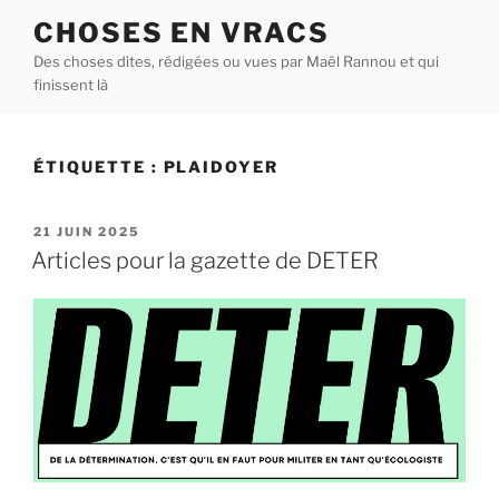
Aller
CHOSES EN VRACS
au
Des choses dites, rédigées ou vues par Maël Rannou et qui
contenu
finissent là
principal
ÉTIQUETTE :
PLAIDOYER
PUBLIÉ
21 JUIN 2025
LE
Articles pour la gazette de DETER