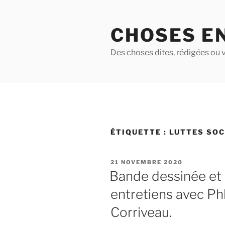
Aller
au
CHOSES E
contenu
principal
Des choses dites, rédigées ou v
ÉTIQUETTE :
LUTTES SOC
PUBLIÉ
21 NOVEMBRE 2020
LE
Bande dessinée et 
entretiens avec Ph
Corriveau.