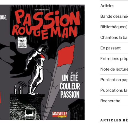
Articles
Bande dessiné
Bibliothèque(s)
Chantons la ba
En passant
Entretiens prép
Note de lectur
Publication pap
Publications f
Recherche
ARTICLES R