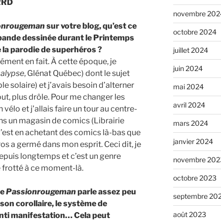
RRD
novembre 202
onrougeman
sur votre blog, qu’est ce
octobre 2024
 bande dessinée durant le Printemps
e la parodie de superhéros ?
juillet 2024
ément en fait. À cette époque, je
juin 2024
alypse
, Glénat Québec) dont le sujet
le solaire) et j’avais besoin d’alterner
mai 2024
out, plus drôle. Pour me changer les
avril 2024
 vélo et j’allais faire un tour au centre-
ans un magasin de comics (Librairie
mars 2024
c’est en achetant des comics là-bas que
janvier 2024
os a germé dans mon esprit. Ceci dit, je
epuis longtemps et c’est un genre
novembre 202
 frotté à ce moment-là.
octobre 2023
te
Passionrougeman
parle assez peu
septembre 20
 son corollaire, le système de
août 2023
anti manifestation… Cela peut