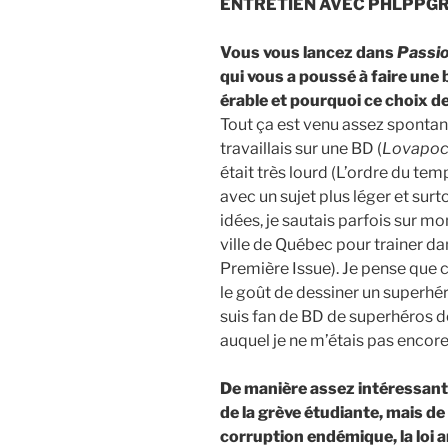
ENTRETIEN AVEC PHLPPG
Vous vous lancez dans
Passi
qui vous a poussé à faire une
érable et pourquoi ce choix d
Tout ça est venu assez spontan
travaillais sur une BD (
Lovapoc
était très lourd (L’ordre du temp
avec un sujet plus léger et surt
idées, je sautais parfois sur mon
ville de Québec pour trainer d
Première Issue). Je pense que 
le goût de dessiner un superhér
suis fan de BD de superhéros d
auquel je ne m’étais pas encore
De manière assez intéressan
de la grève étudiante, mais de
corruption endémique, la loi 