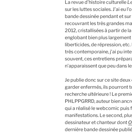
La revue d’histoire culturelle
L
sur les luttes sociales. J’ai eu l
bande dessinée pendant et sur 
recouvrant les très grandes ma
2012, cristallisées à partir de l
englobant bien plus largement l
liberticides, de répression, etc.
très contemporaine, j’ai pu in
souvent, ces entretiens prépara
n’apparaissent que peu dans les
Je publie donc sur ce site deu
garder enfermés, ils pourront t
recherche ultérieure ! Le premie
PHLPPGRRD, auteur bien ancré
qui a réalisé le webcomic puis 
manifestations. Le second, plus
dessinateur et chanteur dont
O
dernière bande dessinée publiée