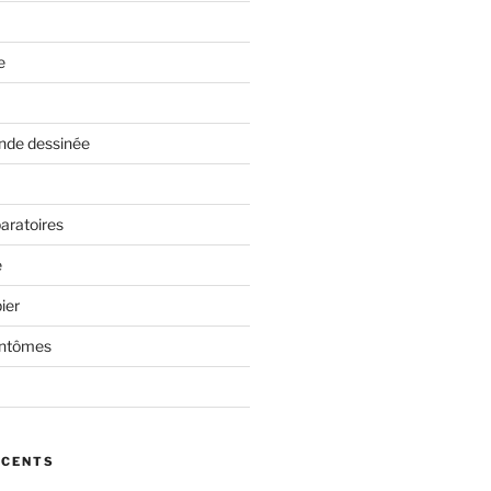
e
nde dessinée
aratoires
e
ier
antômes
ÉCENTS