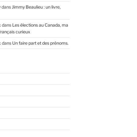
y
dans
Jimmy Beaulieu : un livre,
x
dans
Les élections au Canada, ma
français curieux
x
dans
Un faire part et des prénoms.