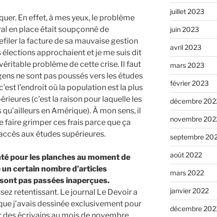
juillet 2023
quer. En effet, à mes yeux, le problème
ral en place était soupçonné de
juin 2023
refiler la facture de sa mauvaise gestion
avril 2023
 élections approchaient et je me suis dit
e véritable problème de cette crise. Il faut
mars 2023
 gens ne sont pas poussés vers les études
février 2023
st l’endroit où la population est la plus
érieures (c’est la raison pour laquelle les
décembre 202
s qu’ailleurs en Amérique). À mon sens, il
novembre 202
 de faire grimper ces frais parce que ça
l’accès aux études supérieures.
septembre 20
août 2022
até pour les planches au moment de
é un certain nombre d’articles
mars 2022
 sont pas passées inaperçues.
janvier 2022
assez retentissant. Le journal Le Devoir a
que j’avais dessinée exclusivement pour
décembre 202
r des écrivains au mois de novembre