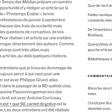
e Temps des Médias
prépare un numéro
Quoi de neuf do
’opportunité d’y rédiger un article sur la
le « Printemps Érable », terme
Fables nautique
nifestations de janvier à septembre
constante rele
a hausse des frais de scolarité mais
De l’importanc
es questions de corruption, de lois
Boisteau)
 Pour réaliser cet article sur une matière
terroger directement des auteurs. Comme
Quand j’étais a
gauche et le pe
toires sont très utiles mais
 articles, au-delà quelques citations.
Bibliothèques d
x entretiens que je trouvais dommage de
oujours servir à qui veut pour une
COMMENTAIR
r est avec Philippe Girard, alias
 dans le paysage de la BD québécoise,
ManuSw
dans
fanzine
Passionrougeman
lors des
index
 bref, est avec Antoine Corriveau,
Christophe Bo
n est + que 50, carnet de grève
est la
dessinée avec
. Les deux entretiens ont été réalisés