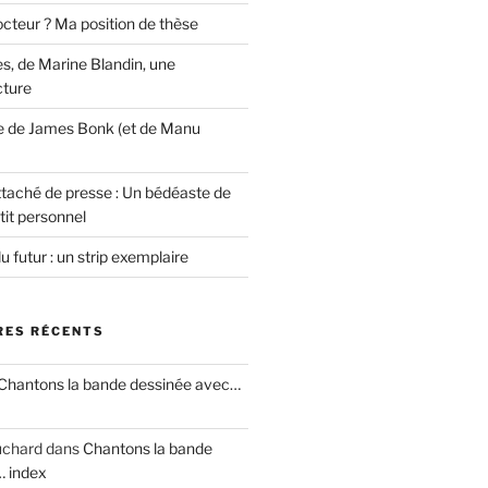
cteur ? Ma position de thèse
s, de Marine Blandin, une
cture
e de James Bonk (et de Manu
ttaché de presse : Un bédéaste de
tit personnel
u futur : un strip exemplaire
ES RÉCENTS
Chantons la bande dessinée avec…
uchard
dans
Chantons la bande
… index