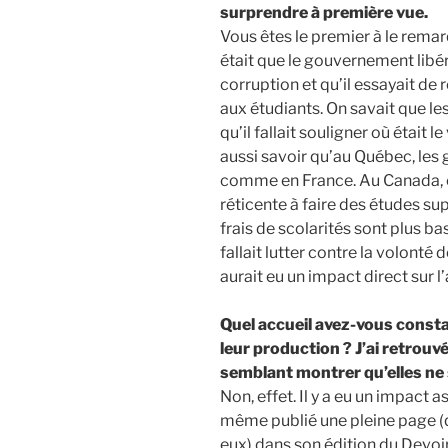
surprendre à première vue.
Vous êtes le premier à le remar
était que le gouvernement libé
corruption et qu’il essayait de 
aux étudiants. On savait que les
qu’il fallait souligner où était l
aussi savoir qu’au Québec, les
comme en France. Au Canada, c’e
réticente à faire des études sup
frais de scolarités sont plus ba
fallait lutter contre la volonté
aurait eu un impact direct sur 
Quel accueil avez-vous const
leur production ? J’ai retrouv
semblant montrer qu’elles ne
Non, effet. Il y a eu un impact 
même publié une pleine page (
eux) dans son édition du Devoi