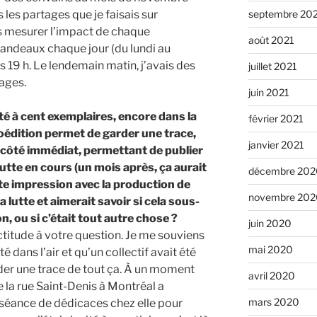
septembre 20
s les partages que je faisais sur
s mesurer l’impact de chaque
août 2021
 bandeaux chaque jour (du lundi au
s 19 h. Le lendemain matin, j’avais des
juillet 2021
ages.
juin 2021
té à cent exemplaires, encore dans la
février 2021
toédition permet de garder une trace,
janvier 2021
 côté immédiat, permettant de publier
utte en cours (un mois après, ça aurait
décembre 202
ette impression avec la production de
novembre 202
a lutte et aimerait savoir si cela sous-
on, ou si c’était tout autre chose ?
juin 2020
titude à votre question. Je me souviens
mai 2020
té dans l’air et qu’un collectif avait été
der une trace de tout ça. À un moment
avril 2020
e la rue Saint-Denis à Montréal a
mars 2020
 séance de dédicaces chez elle pour