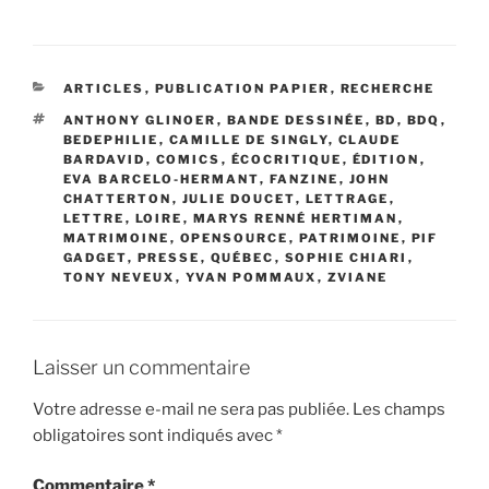
CATÉGORIES
ARTICLES
,
PUBLICATION PAPIER
,
RECHERCHE
ÉTIQUETTES
ANTHONY GLINOER
,
BANDE DESSINÉE
,
BD
,
BDQ
,
BEDEPHILIE
,
CAMILLE DE SINGLY
,
CLAUDE
BARDAVID
,
COMICS
,
ÉCOCRITIQUE
,
ÉDITION
,
EVA BARCELO-HERMANT
,
FANZINE
,
JOHN
CHATTERTON
,
JULIE DOUCET
,
LETTRAGE
,
LETTRE
,
LOIRE
,
MARYS RENNÉ HERTIMAN
,
MATRIMOINE
,
OPENSOURCE
,
PATRIMOINE
,
PIF
GADGET
,
PRESSE
,
QUÉBEC
,
SOPHIE CHIARI
,
TONY NEVEUX
,
YVAN POMMAUX
,
ZVIANE
Laisser un commentaire
Votre adresse e-mail ne sera pas publiée.
Les champs
obligatoires sont indiqués avec
*
Commentaire
*