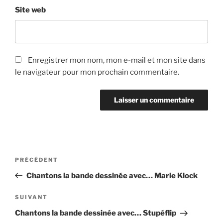
Site web
Enregistrer mon nom, mon e-mail et mon site dans
le navigateur pour mon prochain commentaire.
Navigation
Article
PRÉCÉDENT
de
précédent
Chantons la bande dessinée avec… Marie Klock
l’article
Article
SUIVANT
suivant
Chantons la bande dessinée avec… Stupéflip