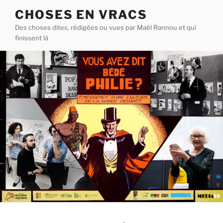
Aller
CHOSES EN VRACS
au
Des choses dites, rédigées ou vues par Maël Rannou et qui
contenu
finissent là
principal